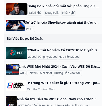
Doug Polk phải đối mặt với phản ứng dữ dội khi chơi trong các giải đấu của riêng mình tại The Lodge Doug Polk có nên từ bỏ việc chơi ở The Lodge không? Doug Polk gần đây đã hỏi những người theo dõi anh ấy trên X (trước đây là Twitter) rằng liệu việc anh ấy chơi trong các sự kiện tại phòng chơi bài của chính mình và có thể giành chiến thắng trong các giải đấu có phải là điều xấu hay không. Đáng ngạc nhiên là 29,5% số người được hỏi nghĩ như vậy.
Bài Xì Phé
Doug Polk
Nhà Nghỉ
Sự trở lại của Shevliakov giành giải thưởng hàng triệu euro! Làm thế nào một cú sốc nghiệp dư mọi người ở Ept Monte Carlo? Shevliakov thắng 2025 EPT Monte Carlo Sự kiện chính, cho thấy sức mạnh giữa cuộc tranh cãi Xin chào mọi người, đây là một câu chuyện thú vị từ sự kiện chính của Ept Monte Carlo 2025. Shevliakov từ Nga, một chuyên gia CNTT 37 tuổi chơi như một người nghiệp dư, đã tuyên bố một giải thưởng-1 triệu ấn tượng! Sự buồn bã về nghiệp dư: Sự kiện chính của EPT đầu tiên của Nga giành chiến thắng ở nước ngoài trong nhiều năm Giải đấu thu hút 1.
WSOP
Bài Viết Được Đề Xuất
22bet – Trải Nghiệm Cá Cược Trực Tuyến Đẳng Cấp 22bet là một nền tảng cá cược trực tuyến uy tín, được rất nhiều người chơi tại Việt Nam tin tưởng và lựa chọn. Với giao diện thân thiện, dịch vụ đa dạng và các chương trình khuyến mãi hấp dẫn, 22bet đã trở thành điểm đến lý tưởng cho những ai yêu thích cá cược thể thao, casino và các trò chơi trực tuyến. 1. Giới Thiệu Về 22bet 22bet được thành lập từ năm 2017 và đã nhanh chóng trở thành một trong những nhà cái hàng đầu trong ngành công nghiệp cá cược trực tuyến.
22bet
Đăng Ký 22bet
Nạp Tiền 22bet
Link W88 Mới Nhất 2024 - Cách Vào W88 Dễ Dàng W88 là một trong những nền tảng cá cược trực tuyến phổ biến nhất tại Việt Nam. Tuy nhiên, do một số hạn chế về pháp lý và việc chặn từ nhà mạng, nhiều người chơi gặp khó khăn trong việc truy cập trang web. Để đảm bảo trải nghiệm không bị gián đoạn, người chơi cần sử dụng các liên kết cập nhật nhất từ W88. Link W88 mới nhất năm 2024 Link dành cho máy tính: https://w88k.
W88
Link W88 Mới Nhất
Hướng Dẫn Vào W88
TP trong WPT poker là gì? TP trong WPT poker là gì? Điểm giải đấuÂ (TP) được sử dụng để mua vào các giải đấu VIP trên ClubWPT. Tất cả người chơi bắt đầu với số lượng TP cố định (500) khi mở tài khoản VIP. Chúng không thể được tải lại nhưng sẽ tự động được “nạp tiền” một lần mỗi ngày.
Câu Hỏi Thường Gặp
Nhà tài trợ Tiêu đề WPT Global Now cho Triton Poker Super High Roller Series Đó là một sự hợp tác của hai trong số những tên tuổi lớn nhất trong poker, hai trong số các thương hiệu lớn nhất. Sự hợp tác sẽ thu hẹp khoảng cách giữa các dịch vụ đánh bài trực tuyến và trực tuyến cao và sẽ cung cấp cho người chơi tốt nhất của cả hai thế giới với hàng triệu đô la trong các giải thưởng được đảm bảo tại các cổ phần cao với chức năng bổ sung và cạnh tranh vô song ở các cổ phần cao nhất.
WPT Toàn Cầu
Triton Poker
Super High Roller Series