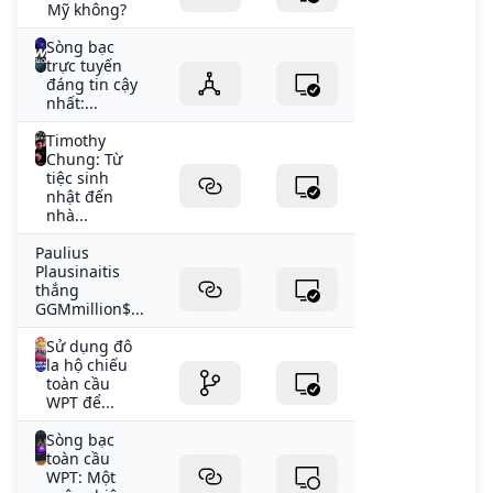
Mỹ không?
Sòng bạc
trực tuyến
đáng tin cậy
nhất:...
Timothy
Chung: Từ
tiệc sinh
nhật đến
nhà...
Paulius
Plausinaitis
thắng
GGMmillion$...
Sử dụng đô
la hộ chiếu
toàn cầu
WPT để...
Sòng bạc
toàn cầu
WPT: Một