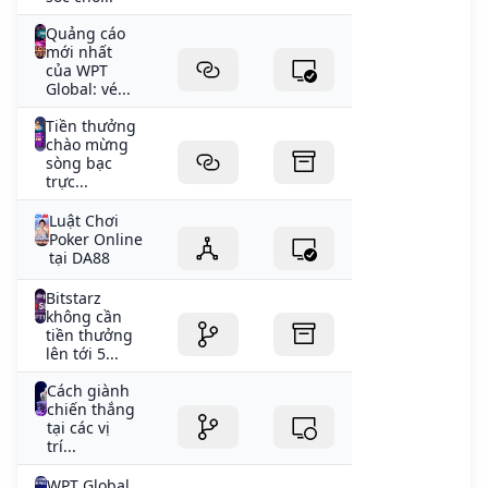
Quảng cáo
mới nhất
của WPT
Global: vé...
Tiền thưởng
chào mừng
sòng bạc
trực...
Luật Chơi
Poker Online
tại DA88
Bitstarz
không cần
tiền thưởng
lên tới 5...
Cách giành
chiến thắng
tại các vị
trí...
WPT Global