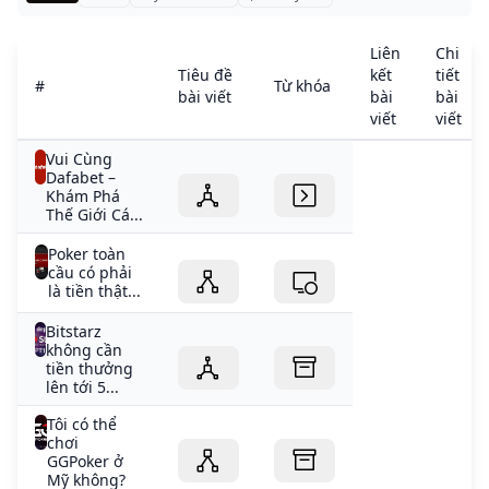
Liên
Chi
Tiêu đề
kết
tiết
#
Từ khóa
bài viết
bài
bài
viết
viết
Vui Cùng
Dafabet –
Khám Phá
Thế Giới Cá...
Poker toàn
cầu có phải
là tiền thật...
Bitstarz
không cần
tiền thưởng
lên tới 5...
Tôi có thể
chơi
GGPoker ở
Mỹ không?