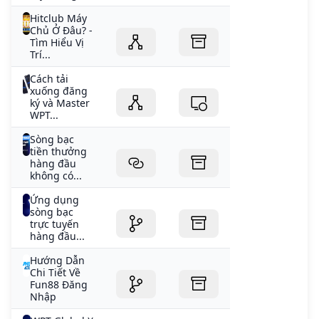
Hitclub Máy
Chủ Ở Đâu? -
Tìm Hiểu Vị
Trí...
Cách tải
xuống đăng
ký và Master
WPT...
Sòng bạc
tiền thưởng
hàng đầu
không có...
Ứng dụng
sòng bạc
trực tuyến
hàng đầu...
Hướng Dẫn
Chi Tiết Về
Fun88 Đăng
Nhập