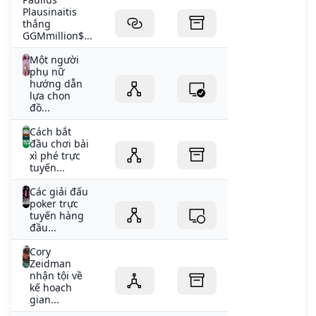
Plausinaitis
thắng
GGMmillion$...
Một người
phụ nữ
hướng dẫn
lựa chọn
đồ...
Cách bắt
đầu chơi bài
xì phé trực
tuyến...
Các giải đấu
poker trực
tuyến hàng
đầu...
Cory
Zeidman
nhận tội về
kế hoạch
gian...