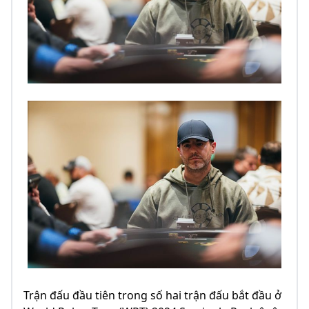
Trận đấu đầu tiên trong số hai trận đấu bắt đầu ở