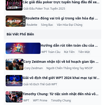
Các giải đấu poker trực tuyến hàng đầu để xem và chơi vào năm 2025 Poker trực tuyến vẫn là một trong những trò chơi trực tuyến phổ biến nhất vào năm 2025. Cho dù bạn là người chơi rec hay một chuyên gia, lịch trình giải đấu đã chín muồi với giá trị, mang đến cho người chơi từ khắp nơi trên thế giới cơ hội chiến đấu với những cảnh báo khổng lồ. Đây là một danh sách của các giải đấu poker trực tuyến tốt nhất mà bạn sẽ không muốn bỏ lỡ năm nay â và tại saoWPT toàn cầuđang nhận phí.
Giải Đấu Poker Trực Tuyến 2025
Giải Đấu Poker Tốt Nhất 20
Roulette đóng vai trò gì trong văn hóa đại chúng chẳng hạn như phim ảnh và văn học? Roulette đóng vai trò gì trong văn hóa đại chúng, chẳng hạn như phim ảnh và văn học? Roulette đã đóng một vai trò quan trọng trong văn hóa đại chúng, xuất hiện trong nhiều bộ phim, sách và các hình thức truyền thông khác. Trong phim ảnh, Roulette thường xuất hiện như biểu tượng của sự hào nhoáng, sang trọng và mạo hiểm. Một trong những ví dụ nổi tiếng nhất là bộ phim kinh điển “Casablanca,” trong đó trò chơi được giới thiệu nổi bật trong một số cảnh.
Roulette
Sòng Bạc
Văn Hóa Đại Chúng
Bài Viết Phổ Biến
Hướng dẫn rút tiền toàn cầu của WPT: Tiền mặt được thực hiện đơn giản Này, poker bạn bè! Đối với những người đánh cược, những người đã cưỡi sóng toàn cầu WPT và tận hưởng một vài chiến thắng, bạn có thể sẽ tuyệt vọng để rút tiền. Thay vào đó, không cần phải lo lắng, hãy xem hướng dẫn từng bước của chúng tôi về việc rút tiền thắng từ Global WPT một lần và mãi mãi, mà không có bất kỳ biệt ngữ khó hiểu nào.
WPT Toàn Cầu
Rút Tiền
Tiền Mặt
Cory Zeidman nhận tội về kế hoạch gian lận cá cược thể thao Cựu người chiến thắng vòng tay WSOP Cory Zeidman đã thừa nhận tội liên quan đến kế hoạch gian lận cá cược thể thao trị giá 25 triệu USD. Chuyên gia poker 64 tuổi, người từng nổi tiếng trong cộng đồng poker, giờ đã trở thành câu chuyện cảnh giác về sự lừa dối và tham lam. Sự tham gia của anh ta vào hoạt động quy mô lớn này đã lợi dụng những cá nhân dễ bị tổn thương đang tìm kiếm lời khuyên nội bộ về các sự kiện thể thao.
Cory Zeidman
Người Chiến Thắng Vòng Tay WSOP
Lừa Đ
Giải vô địch thế giới WPT 2024 khai mạc tại Wynn Las Vegas: Điều gì sẽ xảy ra Lễ hội vô địch thế giới World Poker Tour (WPT) đã quay trở lại Wynn Las Vegas cho một mùa giải 2024 đầy hành động. Bắt đầu từ ngày 3 tháng 12, lễ hội có một lịch trình giải đấu phong phú, bao gồm Giải vô địch WPT Prime trị giá 1.100 đô la rất được mong đợi và Giải vô địch thế giới WPT trị giá 10.400 đô la.
Giải Vô Địch Thế Giới WPT
Bài Poker Wynn Las Vegas
Giải
Timothy Chung: Từ tiệc sinh nhật đến nhà vô địch WPT Prime UK Giải vô địch WPT Prime 2024 Giải vô địch WPT Prime trị giá 1.100 USD, 5.000.000 USD GTD sẽ diễn ra từ ngày 8 đến ngày 14 tháng 12 tại Wynn Las Vegas như một phần của Lễ hội vô địch thế giới WPT, diễn ra từ ngày 3 đến ngày 23 tháng 12. Năm ngoái, Calvin Anderson đã giành chức vô địch WPT Prime Championship 2023, đứng đầu kỷ lục 10.
WPT
WPT Prime
Timothy Chung