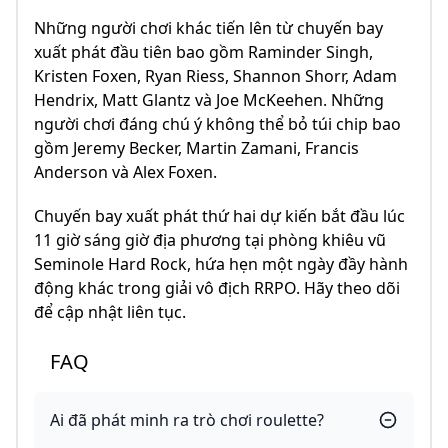
Những người chơi khác tiến lên từ chuyến bay
xuất phát đầu tiên bao gồm Raminder Singh,
Kristen Foxen, Ryan Riess, Shannon Shorr, Adam
Hendrix, Matt Glantz và Joe McKeehen. Những
người chơi đáng chú ý không thể bỏ túi chip bao
gồm Jeremy Becker, Martin Zamani, Francis
Anderson và Alex Foxen.
Chuyến bay xuất phát thứ hai dự kiến ​​bắt đầu lúc
11 giờ sáng giờ địa phương tại phòng khiêu vũ
Seminole Hard Rock, hứa hẹn một ngày đầy hành
động khác trong giải vô địch RRPO. Hãy theo dõi
để cập nhật liên tục.
FAQ
Ai đã phát minh ra trò chơi roulette?