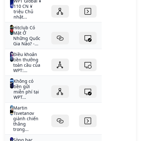
WPT Global ¥
110 CN ¥
triệu Chủ
nhật...
Hitclub Có
Mặt Ở
Những Quốc
Gia Nào? -...
Điều khoản
tiền thưởng
toàn cầu của
WPT:...
Không có
tiền gửi
miễn phí tại
WPT...
Martin
Tsvetanov
giành chiến
thắng
trong...
Sòng bạc