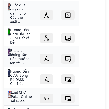
Cuộc đua
gay cấn
dành cho
Cầu thủ
xuất...
Hướng Dẫn
Chơi Bài Tấn
- Chi Tiết Và
Dễ...
Bitstarz
không cần
tiền thưởng
lên tới 5...
Hướng Dẫn
Cược Bóng
Rổ DA88 –
Chi Tiết...
Luật Chơi
Poker Online
tại DA88