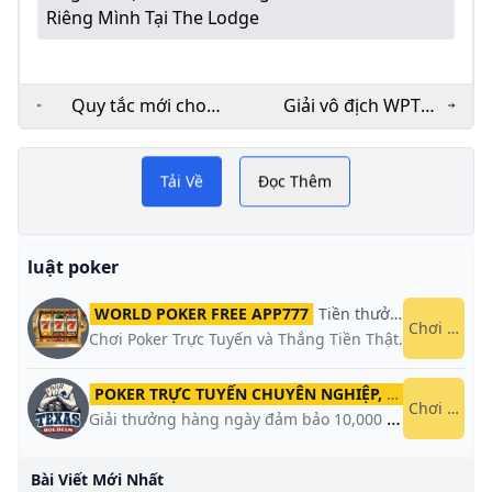
Riêng Mình Tại The Lodge
Quy tắc mới cho
Giải vô địch WPT
Thiên đường WSOP:
Prime trở lại với
Luật chơi Poker phiên bản
Thiết bị điện tử và Hỗ
Jereld Sam Shining
Tải Về
Đọc Thêm
trợ theo thời gian
đầy đủ nhất - kèm theo 9 ví
thực
dụ thực tế về các lỗi sai
luật poker
người chơi hay mắc phải.
WORLD POKER FREE APP777
Tiền thưởng chào mừng
Chơi ngay
Chơi Poker Trực Tuyến và Thắng Tiền Thật.
POKER TRỰC TUYẾN CHUYÊN NGHIỆP, GIÀNH GIẢI THƯỞNG HẤP DẪN
Chơi ngay
Giải thưởng hàng ngày đảm bảo 10,000 USD
Bài Viết Mới Nhất