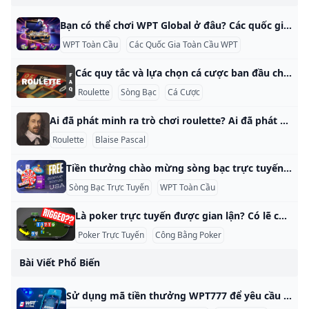
Bạn có thể chơi WPT Global ở đâu? Các quốc gia được hỗ trợ & nổi bật nền tảng Tham gia cùng người chơi từ hơn 60 quốc gia trên thế giới, WPT Global đã xây dựng một trong những cái tên có uy tín nhất trong trò chơi trực tuyến. Điều này bao gồm: **Bắc Mỹ:**Canada, Hoa Kỳ **Châu Âu:**Vương quốc Anh, Đức, Pháp, Ý, Tây Ban Nha, Hà Lan, Bỉ, Thụy Sĩ, Áo, Ireland, Bồ Đào Nha, Thụy Điển, Na Uy, Đan Mạch, Phần Lan, Ba Lan, Cộng hòa Séc, Hungary, Romania, Bulgaria, Hy Lạp, Cyprus, Thổ Nhĩ Kỳ **Châu Á:**Nhật Bản, Hàn Quốc, Singapore, Hồng Kông, Đài Loan, Ấn Độ, Malaysia, Indonesia, Philippines, Thái Lan, Việt Nam **Châu Đại Dương:**Úc, New Zealand **Mỹ Latinh:**Brazil, Mexico, Argentina, Chile, Colombia, Costa Rica, Panama **Châu Phi & Trung Đông:**Nam Phi, Nigeria, Ai Cập, Các Tiểu vương quốc Ả Rập Thống nhất, Ả Rập Saudi, Israel WPT Global là tất cả về các tùy chọn chơi game ở cốt lõi của nó.
WPT Toàn Cầu
Các Quốc Gia Toàn Cầu WPT
Poker Trực Tuy
Các quy tắc và lựa chọn cá cược ban đầu cho roulette là gì? Các quy tắc ban đầu và các lựa chọn cá cược cho roulette là gì? Các quy tắc ban đầu và các lựa chọn cá cược cho roulette tương đối đơn giản. Trò chơi có một bánh xe quay với các ô được đánh số, thường từ 1 đến 36. Các phiên bản đầu tiên của trò chơi cũng có một ô số 0 duy nhất, giúp nhà cái có lợi thế hơn một chút.
Roulette
Sòng Bạc
Cá Cược
Ai đã phát minh ra trò chơi roulette? Ai đã phát minh ra trò chơi roulette? Nguồn gốc chính xác của roulette là chủ đề gây nhiều tranh cãi và suy đoán giữa các nhà sử học và những người đam mê cờ bạc. Mặc dù không có sự đồng thuận rõ ràng về người phát minh ra trò chơi, vẫn tồn tại một số giả thuyết liên quan đến việc tạo ra trò chơi. Một trong những giả thuyết phổ biến nhất là trò chơi này được phát minh bởi nhà toán học người Pháp tên là Blaise Pascal vào thế kỷ 17.
Roulette
Blaise Pascal
Tiền thưởng chào mừng sòng bạc trực tuyến không có tiền gửi 2025 Vào năm 2025, không có tiền thưởng tiền gửi vẫn là một trong những phương pháp tốt nhất mà sòng bạc trực tuyến sử dụng để thu hút người chơi mới. Đây là những ưu đãi không có rủi ro mà nhiều người chơi có thể tận dụng lợi thế hoàn hảo cho những người muốn học các sợi dây và không muốn tự mất tiền. Không có tiền thưởng chào mừng tiền gửi là gì?
Sòng Bạc Trực Tuyến
WPT Toàn Cầu
Không Có Tiền Thưởn
Là poker trực tuyến được gian lận? Có lẽ câu hỏi thường gặp nhất của tất cả những người chơi mới để chơi bài xì phé trực tuyến là:Â là poker trực tuyến được gian lận? ÂKhi có tiền thật bị đe dọa, việc tự hỏi liệu các trò chơi có công bằng không. Câu trả lời ngắn gọn?Các trang web poker trực tuyến hợp pháp không được gian lận. Nhưng bạn phải chọn đúng trang web.
Poker Trực Tuyến
Công Bằng Poker
WPT Toàn Cầu
Bài Viết Phổ Biến
Sử dụng mã tiền thưởng WPT777 để yêu cầu ưu đãi đặc biệt của bạn tại WPT Global Bắt đầu hành trình poker của bạn với tiền thưởng miễn phí, yêu cầu ngay bây giờ: Mã: WPT777 Tại sao chọn WPT Global? Bạn có thể tận dụng các dịch vụ rộng lớn của WPT Global bằng cách đi đến trang web poker trực tuyến lớn nhất thế giới! Cho dù bạn là một người chơi thông thường hay một chuyên gia cổ phần cao, nó cung cấp: Texas Holdâ em, Omaha và các định dạng Sprint như Spin & Gold Giải thưởng Giải thưởng trị giá hàng triệu đô la Chơi đa nền tảng (máy tính để bàn, iOS, Android) Những đổi mới vào năm 2025 có thể được cung cấp bởi các công cụ chiến lược AI và hỗ trợ tiền điện tử USDC Cạnh của bạn: Mã tiền thưởng WPT777 Điều này có nghĩa là những người chơi mới đăng ký trong WPT777 sẽ nhận được: