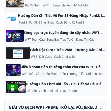
Bài Xì Phé
WPT
Seminole Rock ‘N’ Roll Mở
Hướng Dẫn Chi Tiết Về Fun88 Đăng Nhập Fun88 là một trong những casino trực tuyến hàng đầu tại Việt Nam, được biết đến với giao diện thân thiện, dịch vụ uy tín và nhiều trò chơi đa dạng. Trong bài viết này, chúng tôi sẽ hướng dẫn bạn cách đăng ký tài khoản, nạp tiền, đặt cược và trải nghiệm các trò chơi thú vị tại Fun88. 1. Fun88 Là Gì? Fun88 là một nền tảng casino trực tuyến được nhiều người chơi tại Việt Nam yêu thích.
Fun88
Fun88 Đăng Nhập
Cách Đăng Ký Fun88
Sòng bạc trực tuyến đáng tin cậy nhất: WPT Global WPT Global đã nhanh chóng nổi lên như một nền tảng sòng bạc trực tuyến hàng đầu, nổi tiếng vì cam kết bảo mật, công bằng và sự hài lòng của người chơi. Dưới đây là những lý do chính tại sao WPT Global là sòng bạc trực tuyến đáng tin cậy nhất vào năm 2025: **Các biện pháp bảo mật mạnh mẽ:**WPT Global sử dụng mã hóa SSL nâng cao và tuân thủ các tiêu chuẩn quy định nghiêm ngặt để đảm bảo dữ liệu và giao dịch của người chơi được bảo mật.
WPT Toàn Cầu
Sòng Bạc Trực Tuyến Đáng Tin Cậy
Cờ Bạc an
Cách Đặt Cược Trên W88 - Hướng Dẫn Chi Tiết Từ A Đến Z Bước 1: Đăng Ký Tài Khoản Để bắt đầu đặt cược trên W88, bạn cần tạo tài khoản. Thực hiện các bước sau: Truy cập vào trang chủ W88 qua đường dẫn chính thức. Nhấn nút “Đăng Ký” trên giao diện trang chủ. Điền thông tin cá nhân: Tên đăng nhập: Dễ nhớ và không chứa ký tự đặc biệt. Mật khẩu: Bảo mật với độ dài tối thiểu 8 ký tự.
W88
Đặt Cược
Cách Chơi W88
Điều khoản tiền thưởng toàn cầu của WPT: Tiền mặt được thực hiện đơn giản Tôi là Mike On Connell, người đam mê poker đồng nghiệp. Bạn hiện đang tìm kiếm thông qua WPT Global, và không nghi ngờ gì đã nhận thấy có một số ưu đãi khuyến khích khá ngọt ngào để giúp bạn tăng cường ngân hàng của mình. Chúng tôi đã phá vỡ chính xác những gì bạn cần biết về các giao dịch tiền thưởng này - đặc biệt là tiền thưởng cho khoản tiền gửi đầu tiên và làm thế nào để tận dụng tối đa chúng mà không cần phải lội qua một loạt các hợp pháp.
WPT Toàn Cầu
Điều Khoản Tiền Thưởng
Tiền Gửi Phù Hợp
Hướng Dẫn Chơi Bài Tấn - Chi Tiết Và Dễ Hiểu Bài Tấn là một trò chơi bài phổ biến tại Việt Nam, được yêu thích bởi tính chiến thuật cao và sự kịch tính trong từng ván chơi. Trò chơi này thường được chơi từ 2-4 người, sử dụng bộ bài tây 52 lá. Chuẩn Bị Trò Chơi Số người chơi: 2-4 người. Dụng cụ: Một bộ bài tây 52 lá (loại bỏ Joker). Mục tiêu: Loại bỏ tất cả bài trên tay trước đối thủ để giành chiến thắng.
Bài Tấn
Cách Chơi Bài
Luật Bài Tấn
GIẢI VÔ ĐỊCH WPT PRIME TRỞ LẠI VỚI JERELD