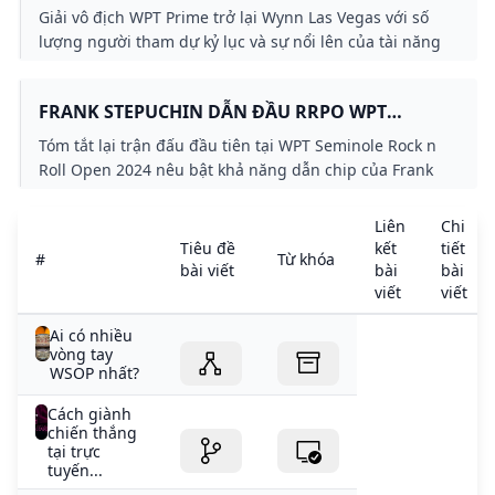
SAM SHINING
Giải vô địch WPT Prime trở lại Wynn Las Vegas với số
lượng người tham dự kỷ lục và sự nổi lên của tài năng
poker người Singapore Jereld Sam.
FRANK STEPUCHIN DẪN ĐẦU RRPO WPT
SEMINOLE 2024 SAU NGÀY ĐẦU TIÊN
Tóm tắt lại trận đấu đầu tiên tại WPT Seminole Rock n
Roll Open 2024 nêu bật khả năng dẫn chip của Frank
Stepuchin trò lừa bịp táo bạo của Chance Kornuth và
những người chơi đáng chú ý tiến tới Ngày thứ 2.
Liên
Chi
Tiêu đề
kết
tiết
#
Từ khóa
bài viết
bài
bài
viết
viết
Ai có nhiều
vòng tay
WSOP nhất?
Cách giành
chiến thắng
tại trực
tuyến...