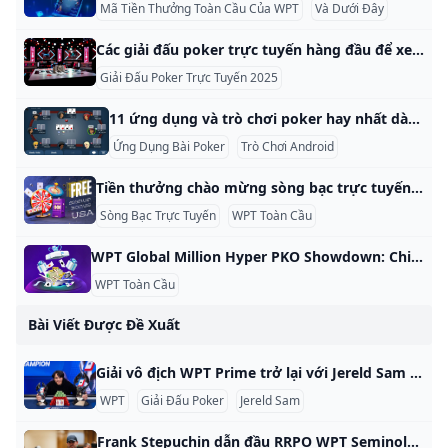
Mã Tiền Thưởng Toàn Cầu Của WPT
Và Dưới Đây
Tiền Th
Các giải đấu poker trực tuyến hàng đầu để xem và chơi vào năm 2025 Poker trực tuyến vẫn là một trong những trò chơi trực tuyến phổ biến nhất vào năm 2025. Cho dù bạn là người chơi rec hay một chuyên gia, lịch trình giải đấu đã chín muồi với giá trị, mang đến cho người chơi từ khắp nơi trên thế giới cơ hội chiến đấu với những cảnh báo khổng lồ. Đây là một danh sách của các giải đấu poker trực tuyến tốt nhất mà bạn sẽ không muốn bỏ lỡ năm nay â và tại saoWPT toàn cầuđang nhận phí.
Giải Đấu Poker Trực Tuyến 2025
Giải Đấu Poker Tốt Nhất 20
11 ứng dụng và trò chơi poker hay nhất dành cho Android 11 ứng dụng và trò chơi poker hay nhất dành cho Android Poker đã xuất hiện từ lâu và vẫn là một trong những trò chơi bài phổ biến nhất thế giới. Hãy cùng xem các ứng dụng và trò chơi poker hay nhất dành cho Android! Poker là một trong những trò chơi bài phổ biến nhất trên thế giới. Có nhiều biến thể và dễ chơi; chỉ cần đặt cược một vài đô la và thử vận ​​​​may của bạn.
Ứng Dụng Bài Poker
Trò Chơi Android
Tiền thưởng chào mừng sòng bạc trực tuyến không có tiền gửi 2025 Vào năm 2025, không có tiền thưởng tiền gửi vẫn là một trong những phương pháp tốt nhất mà sòng bạc trực tuyến sử dụng để thu hút người chơi mới. Đây là những ưu đãi không có rủi ro mà nhiều người chơi có thể tận dụng lợi thế hoàn hảo cho những người muốn học các sợi dây và không muốn tự mất tiền. Không có tiền thưởng chào mừng tiền gửi là gì?
Sòng Bạc Trực Tuyến
WPT Toàn Cầu
Không Có Tiền Thưởn
WPT Global Million Hyper PKO Showdown: Chi tiết & Hướng dẫn sự kiện WPT Global Sunday Hyper PKO Showdown là sự kiện poker trực tuyến điện khí hóa cung cấp cho bạn sự hồi hộp lớn và các khoản thanh toán lớn. Với định dạng bất thường và phí vào cửa thấp, nó đã bắt đầu thu hút người chơi poker quốc tế. Người chơi có thể mong đợi điều gì từ Million Chủ nhật Hyper PKO Showdown? Million Sunday Hyper PKO Showdown là một giải đấu poker loại trực tiếp (PKO) tiến bộ, vì vậy mọi người tham gia đều bắt đầu với giá KO trên Noggin của họ.
WPT Toàn Cầu
Hàng Triệu Chủ Nhật Hyper PKO Showdown
Bài Viết Được Đề Xuất
Giải vô địch WPT Prime trở lại với Jereld Sam Shining Giải vô địch WPT Prime sắp tới Giải đấu trị giá 1.100 đô la mua vào, 5.000.000 đô la GTD WPT Prime Championship sẽ diễn ra từ ngày 8 đến ngày 14 tháng 12 tại Wynn Las Vegas như một phần của Lễ hội vô địch thế giới WPT (3 đến 23 tháng 12). Vào năm 2023, Calvin Anderson đã chiến thắng trong lĩnh vực có 10.512 bài dự thi, mang về 1.
WPT
Giải Đấu Poker
Jereld Sam
Frank Stepuchin dẫn đầu RRPO WPT Seminole 2024 sau ngày đầu tiên Trận đấu đầu tiên trong số hai trận đấu bắt đầu ở World Poker Tour (WPT) 2024 Seminole Rock ânâ Roll Open ở Nam Florida đã kết thúc với 238 người chơi còn lại, dẫn đầu bởi Frank Stepuchin, người đang để mắt đến danh hiệu WPT thứ hai của mình với tên gọi “Frank the Xe tăng.” Ngày 1a của sự kiện được đảm bảo trị giá 3 triệu đô la tại Seminole Hard Rock Hollywood đã thu hút 696 người chơi, bao gồm sự kết hợp của các tài năng địa phương và những cái tên nổi tiếng trên khắp đất nước.