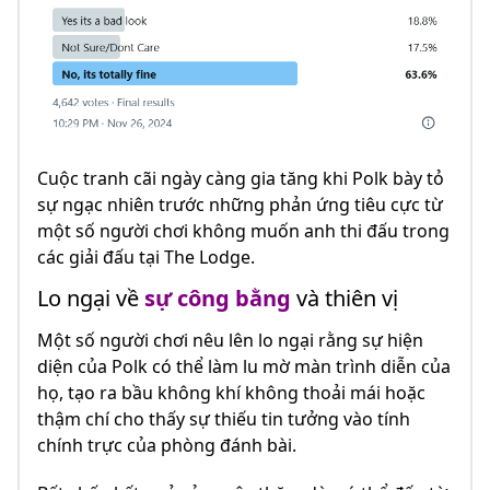
Cuộc tranh cãi ngày càng gia tăng khi Polk bày tỏ
sự ngạc nhiên trước những phản ứng tiêu cực từ
một số người chơi không muốn anh thi đấu trong
các giải đấu tại The Lodge.
Lo ngại về
sự công bằng
và thiên vị
Một số người chơi nêu lên lo ngại rằng sự hiện
diện của Polk có thể làm lu mờ màn trình diễn của
họ, tạo ra bầu không khí không thoải mái hoặc
thậm chí cho thấy sự thiếu tin tưởng vào tính
chính trực của phòng đánh bài.