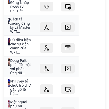
Đăng Nhập
DA88 TV –
Chi Tiết...
Cách tải
xuống đăng
ký và Master
WPT...
Đủ điều kiện
cho sự kiện
chính của
WPT...
Doug Polk
phải đối mặt
với phản
ứng dữ...
Phil Ivey tổ
chức trò chơi
gặp gỡ lễ
hội...
Một người
phụ nữ