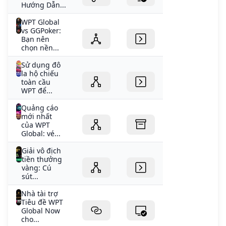
Hướng Dẫn...
WPT Global
vs GGPoker:
Bạn nên
chọn nền...
Sử dụng đô
la hộ chiếu
toàn cầu
WPT để...
Quảng cáo
mới nhất
của WPT
Global: vé...
Giải vô địch
tiền thưởng
vàng: Cú
sút...
Nhà tài trợ
Tiêu đề WPT
Global Now
cho...