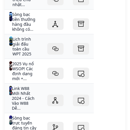
nhật...
Sòng bạc
tiền thưởng
hàng đầu
không có...
Lịch trình
giải đấu
toàn cầu
WPT 2025
2025 Vụ nổ
WSOP! Các
định dạng
mới +...
Link W88
Mới Nhất
2024 - Cách
Vào W88
Dễ...
Sòng bạc
trực tuyến
đáng tin cậy