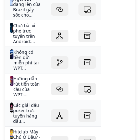
đang lên của
Brazil gây
sốc cho...
Chơi bài xì
phé trực
tuyến trên
Android:...
Không có
tiền gửi
miễn phí tại
WPT...
Hướng dẫn
rút tiền toàn
cầu của
WPT:...
Các giải đấu
poker trực
tuyến hàng
đầu...
Hitclub Máy
Chủ Ở Đâu? -