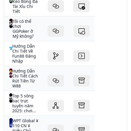
Kèo Bóng Đá
Tài Xỉu Chi
Tiết
Tôi có thể
chơi
GGPoker ở
Mỹ không?
Hướng Dẫn
Chi Tiết Về
Fun88 Đăng
Nhập
Hướng Dẫn
Chi Tiết Cách
Rút Tiền Từ
W88
Top 5 sòng
bạc trực
tuyến năm
2025: chơi...
WPT Global ¥
110 CN ¥
triệu Chủ