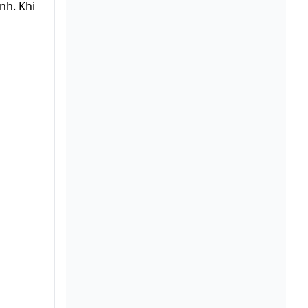
nh. Khi