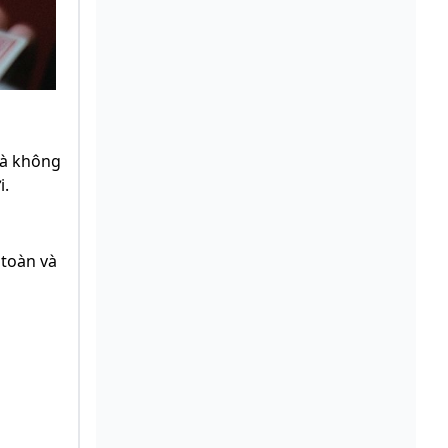
và không
i.
 toàn và