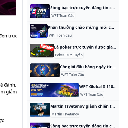
Sòng bạc trực tuyến đáng tin cậy nhất: WPT Global WPT Global đã nhanh chóng nổi lên như một nền tảng sòng bạc trực tuyến hàng đầu, nổi tiếng vì cam kết bảo mật, công bằng và sự hài lòng của người chơi. Dưới đây là những lý do chính tại sao WPT Global là sòng bạc trực tuyến đáng tin cậy nhất vào năm 2025: **Các biện pháp bảo mật mạnh mẽ:**WPT Global sử dụng mã hóa SSL nâng cao và tuân thủ các tiêu chuẩn quy định nghiêm ngặt để đảm bảo dữ liệu và giao dịch của người chơi được bảo mật.
WPT Toàn Cầu
Sòng Bạc Trực Tuyến Đáng Tin
Phần thưởng chào mừng mới của WPT Global: lên tới $ 3580 phần thưởng WPT Global đã làm mới phần thưởng chào mừng của mình, cho người chơi mới cơ hội lấy lên tới $ 3,580 trong tổng giá trị. Ưu đãi hoàn chỉnh này kết hợp phần thưởng tiền gửi 100% với tiền thưởng thêm như vé giải đấu và tiền sòng bạc, dẫn đến gói hoàn hảo cho người chơi poker hoặc sòng bạc. Chào mừng sự cố tiền thưởng **Trận đấu tiền gửi 100%:**Nhận lại tới 3.
 đen trực
WPT Toàn Cầu
Tiền Thưởng Chào Mừng
Tiền
Là poker trực tuyến được gian lận? Có lẽ câu hỏi thường gặp nhất của tất cả những người chơi mới để chơi bài xì phé trực tuyến là:Â là poker trực tuyến được gian lận? ÂKhi có tiền thật bị đe dọa, việc tự hỏi liệu các trò chơi có công bằng không. Câu trả lời ngắn gọn?Các trang web poker trực tuyến hợp pháp không được gian lận. Nhưng bạn phải chọn đúng trang web.
Poker Trực Tuyến
Công Bằng Poker
WPT 
Các giải đấu hàng ngày từ WPT Global Các giải đấu hàng ngày từ WPT Global đã trở thành một vật cố định cho người chơi đang tìm kiếm sự cạnh tranh chất lượng, ổn định trong lĩnh vực trực tuyến. Các trò chơi rủi ro cộng với tập trung vào các sự kiện gần hơn đáng kể đến hàng ngày, cho phép người chơi thường xuyên kiểm tra kỹ năng cửa hàng của họ để lấy tiền mặt và giải thưởng.
WPT Toàn Cầu
Các Giải Đấu Hàng Ngày
sẽ đánh,
WPT Global ¥ 110 CN ¥ triệu Chủ nhật Hyper PKO Showdown Cuộc đấu pko pko ngày chủ nhật 110 cnâ triệu là một sự bổ sung có chỉ số có chỉ số có chỉ số octan cao cho những người chơi đang tìm kiếm hành động có nhịp độ nhanh và các giải thưởng thú vị. Điểm nổi bật sự kiện **Sự đầu tư:**110 CNâ (khoảng 15 đô la Mỹ) **Kết cấu:**Knock Out tiến bộ (PKO) **Tốc độ:**HYPER TURBO Giải thưởng:¥ 1.
làm giảm
WPT Toàn Cầu
¥ 110 CN ¥ 
Martin Tsvetanov giành chiến thắng trong sự kiện chính Eureka phá kỷ lục tại EPT Praha Martin Tsvetanov của Bulgaria đã giành chiến thắng trong Sự kiện chính Eureka trị giá 1.100 € tại Giải PokerStars European Poker Tour (EPT) năm 2024 ở Praha, kiếm được 449.034 €. Giải đấu đã thu hút 4.732 người tham gia và tạo ra tổng giải thưởng 4.542.720 €, kết thúc với việc Tsvetanov đạt được thỏa thuận đối đầu với Gerald Karlic người Áo, người đã mang về nhà 396.
Martin Tsvetanov
Sự Kiện Chính Của Eureka
E
ợc
Sòng bạc trực tuyến đáng tin cậy nhất: WPT Global WPT Global đã nhanh chóng nổi lên như một nền tảng sòng bạc trực tuyến hàng đầu, nổi tiếng vì cam kết bảo mật, công bằng và sự hài lòng của người chơi. Dưới đây là những lý do chính tại sao WPT Global là sòng bạc trực tuyến đáng tin cậy nhất vào năm 2025: **Các biện pháp bảo mật mạnh mẽ:**WPT Global sử dụng mã hóa SSL nâng cao và tuân thủ các tiêu chuẩn quy định nghiêm ngặt để đảm bảo dữ liệu và giao dịch của người chơi được bảo mật.