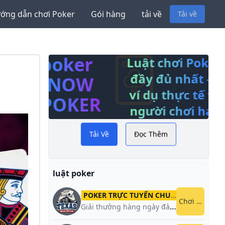
ớng dẫn chơi Poker
Gói hàng
tải về
Tải về
er
Luật chơi Poker phiên bản
đầy đủ nhất - kèm theo 9
OW
ví dụ thực tế về các lỗi sai
KER
người chơi hay mắc phải.
Tải Về
Đọc Thêm
luật poker
POKER TRỰC TUYẾN CHUYÊN NGHIỆP, GIÀNH GIẢI THƯỞNG HẤP DẪN
Chơi ngay
Giải thưởng hàng ngày đảm bảo 10,000 USD