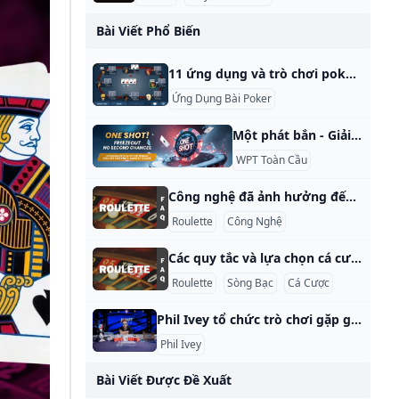
Bài Viết Phổ Biến
11 ứng dụng và trò chơi poker hay nhất dành cho Android 11 ứng dụng và trò chơi poker hay nhất dành cho Android Poker đã xuất hiện từ lâu và vẫn là một trong những trò chơi bài phổ biến nhất thế giới. Hãy cùng xem các ứng dụng và trò chơi poker hay nhất dành cho Android! Poker là một trong những trò chơi bài phổ biến nhất trên thế giới. Có nhiều biến thể và dễ chơi; chỉ cần đặt cược một vài đô la và thử vận ​​​​may của bạn.
Ứng Dụng Bài Poker
Trò Chơi Android
Một phát bắn - Giải đấu Freezeout của WPT Global Một phát bắn Cảm nhận sự phấn khích từ trên cao - Giải đấu đóng băng toàn cầu WPT **ĐỌC:**Một phát bắn của WPT Global, The Game: Â Chơi nó ngay bây giờ! Giải đấu đóng băng WPT Global trình bày một định dạng giải đấu độc đáo trong thế giới của poker trực tuyến: The one Shot! Đóng băng. Sự kiện này dành cho người chơi sống vì áp lực và mong muốn poker cổ phần thuần túy.
WPT Toàn Cầu
Một Phát Bắn
Công nghệ đã ảnh hưởng đến trò chơi roulette như thế nào? Công nghệ đã ảnh hưởng đến trò chơi roulette như thế nào, chẳng hạn như với các phiên bản điện tử và tự động của trò chơi? Một trong những tiến bộ công nghệ quan trọng nhất trong trò chơi roulette là sự ra đời của các bàn roulette điện tử. Các bàn này có màn hình kỹ thuật số mô phỏng chuyển động quay của bánh xe roulette và người chơi có thể đặt cược trên giao diện màn hình cảm ứng.
Roulette
Công Nghệ
Các quy tắc và lựa chọn cá cược ban đầu cho roulette là gì? Các quy tắc ban đầu và các lựa chọn cá cược cho roulette là gì? Các quy tắc ban đầu và các lựa chọn cá cược cho roulette tương đối đơn giản. Trò chơi có một bánh xe quay với các ô được đánh số, thường từ 1 đến 36. Các phiên bản đầu tiên của trò chơi cũng có một ô số 0 duy nhất, giúp nhà cái có lợi thế hơn một chút.
Roulette
Sòng Bạc
Cá Cược
Phil Ivey tổ chức trò chơi gặp gỡ lễ hội tại Wynn Las Vegas vào tháng 12 này Huyền thoại poker Phil Ivey sẽ bước vào phòng poker Wynn Las Vegas vào ngày 17 tháng 12 để tham gia Trò chơi gặp gỡ đặc biệt theo chủ đề Giáng sinh (MUG). Không, Poker Hall of Famer không theo đuổi hành động đặt cược thấp để xây dựng lại tài khoản ngân hàng của mình. Thay vào đó, chiêu đãi ngày lễ này là một phần của lễ kỷ niệm lớn hơn do đội WPT Global và World Poker Tour (WPT) tổ chức.
Phil Ivey
Bài Poker Wynn Las Vegas
Sự Kiện
Bài Viết Được Đề Xuất