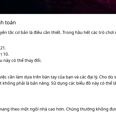
nh toán
yên tắc cơ bản là điều cần thiết. Trong hầu hết các trò chơi
 21.
ị 10.
u này có thể thay đổi.
ệc cần làm dựa trên bàn tay của bạn và các đại lý. Cho dù 
t không phải là bản năng. Sử dụng các biểu đồ này có thể 
 mang theo một ngôi nhà cao hơn. Chúng thường không đư