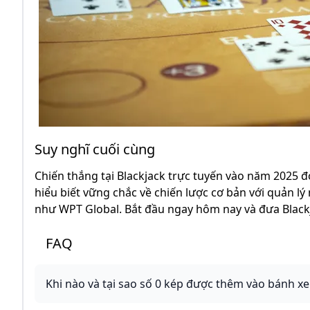
Suy nghĩ cuối cùng
Chiến thắng tại Blackjack trực tuyến vào năm 2025 đò
hiểu biết vững chắc về chiến lược cơ bản với quản lý
như WPT Global. Bắt đầu ngay hôm nay và đưa Blackja
FAQ
Khi nào và tại sao số 0 kép được thêm vào bánh xe