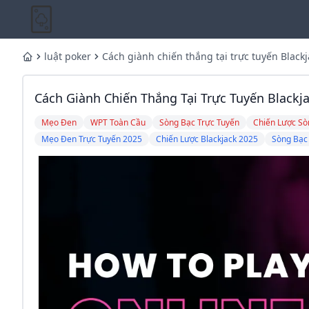
luật poker
Cách giành chiến thắng tại trực tuyến Black
Home
Cách Giành Chiến Thắng Tại Trực Tuyến Blackj
Mẹo Đen
WPT Toàn Cầu
Sòng Bạc Trực Tuyến
Chiến Lược Sò
Mẹo Đen Trực Tuyến 2025
Chiến Lược Blackjack 2025
Sòng Bạc 