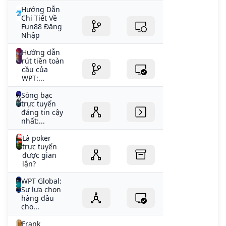
Hướng Dẫn
Chi Tiết Về
Fun88 Đăng
Nhập
Hướng dẫn
rút tiền toàn
cầu của
WPT:...
Sòng bạc
trực tuyến
đáng tin cậy
nhất:...
Là poker
trực tuyến
được gian
lận?
WPT Global:
Sự lựa chọn
hàng đầu
cho...
Frank