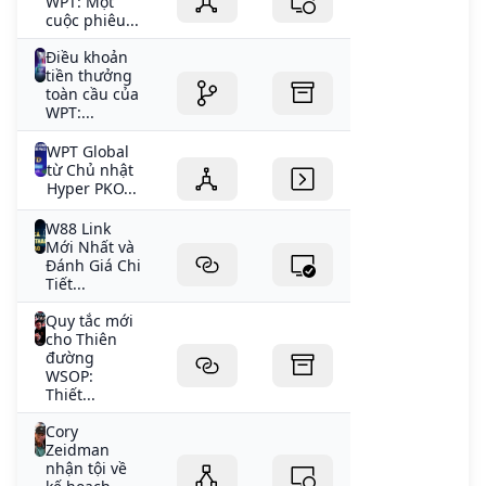
WPT: Một
cuộc phiêu...
Điều khoản
tiền thưởng
toàn cầu của
WPT:...
WPT Global
từ Chủ nhật
Hyper PKO...
W88 Link
Mới Nhất và
Đánh Giá Chi
Tiết...
Quy tắc mới
cho Thiên
đường
WSOP:
Thiết...
Cory
Zeidman
nhận tội về