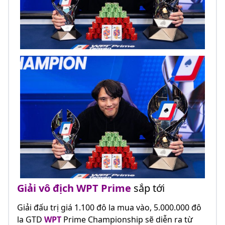
Giải vô địch WPT Prime
sắp tới
Giải đấu trị giá 1.100 đô la mua vào, 5.000.000 đô
la GTD
WPT
Prime Championship sẽ diễn ra từ