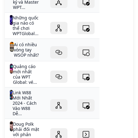
ký và Master
WPT...
Những quốc
gia nào có
thể chơi
WPTGlobal...
Ai có nhiều
vòng tay
WSOP nhất?
Quảng cáo
mới nhất
của WPT
Global: vé...
Link W88
Mới Nhất
2024 - Cách
Vào W88
Dễ...
Doug Polk
phải đối mặt
với phản