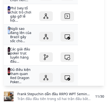
Phil Ivey tổ
chức trò chơi
gặp gỡ lễ
hội...
Ngôi sao
đang lên của
Brazil gây
sốc cho...
Các giải đấu
poker trực
tuyến hàng
đầu...
Đủ điều kiện
tham quan
Red Dragon
Poker...
Frank Stepuchin dẫn đầu RRPO WPT Seminole 2024 sau ngày đầu tiên Tóm tắt lại trận đấu đầu tiên tại WPT Seminole Rock n Roll Open 2024 nêu bật khả năng dẫn chip của Frank Stepuchin trò lừa bịp táo bạo của Chance Kornuth và những người chơi đáng chú ý tiến tới Ngày thứ 2.
11/30
Trận đấu đầu tiên trong số hai trận đấu bắt đầu ở World Poker Tour (WPT) 2024 Seminole Rock ânâ Roll Open ở Nam Florida đã kết thúc với 238 người chơi còn lại, dẫn đầu bởi Frank Stepuchin, người đang để mắt đến danh hiệu WPT thứ hai của mình với tên gọi “Frank the Xe tăng.” Ngày 1a của sự kiện được đảm bảo trị giá 3 triệu đô la tại Seminole Hard Rock Hollywood đã thu hút 696 người chơi, bao gồm sự kết hợp của các tài năng địa phương và những cái tên nổi tiếng trên khắp đất nước.