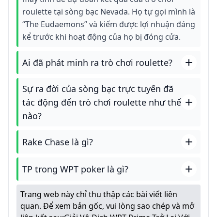
roulette tại sòng bạc Nevada. Họ tự gọi mình là
“The Eudaemons” và kiếm được lợi nhuận đáng
kể trước khi hoạt động của họ bị đóng cửa.
Ai đã phát minh ra trò chơi roulette?
Sự ra đời của sòng bạc trực tuyến đã
tác động đến trò chơi roulette như thế
nào?
Rake Chase là gì?
TP trong WPT poker là gì?
Trang web này chỉ thu thập các bài viết liên
quan. Để xem bản gốc, vui lòng sao chép và mở