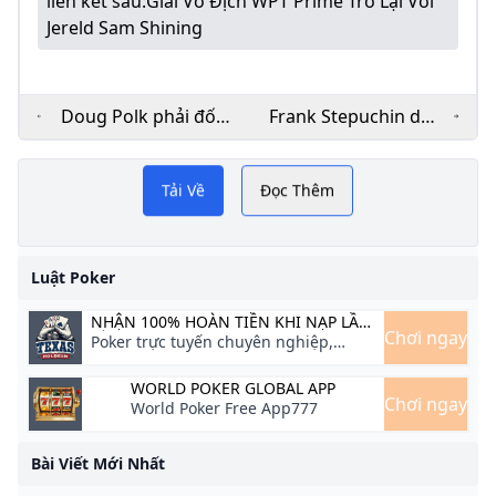
liên kết sau:
Giải Vô Địch WPT Prime Trở Lại Với
Jereld Sam Shining
Doug Polk phải đối
Frank Stepuchin dẫn
mặt với phản ứng dữ
đầu RRPO WPT
W
Luật chơi Poker phiên bả
dội khi chơi trong các
Seminole 2024 sau
Tải Về
Đọc Thêm
giải đấu của riêng
ngày đầu tiên
INE
đầy đủ nhất - kèm theo 9 v
mình tại The Lodge
dụ thực tế về các lỗi sai
Luật Poker
người chơi hay mắc phải.
NHẬN 100% HOÀN TIỀN KHI NẠP LẦN
Chơi ngay
ĐẦU
Poker trực tuyến chuyên nghiệp,
giành giải thưởng hấp dẫn
WORLD POKER GLOBAL APP
Chơi ngay
World Poker Free App777
Bài Viết Mới Nhất