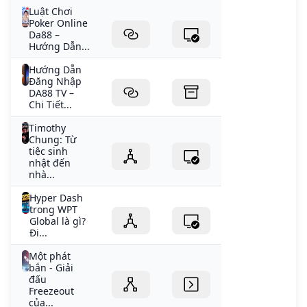
Luật Chơi
Poker Online
Da88 –
Hướng Dẫn...
Hướng Dẫn
Đăng Nhập
DA88 TV –
Chi Tiết...
Timothy
Chung: Từ
tiệc sinh
nhật đến
nhà...
Hyper Dash
trong WPT
Global là gì?
Đi...
Một phát
bắn - Giải
đấu
Freezeout
của...