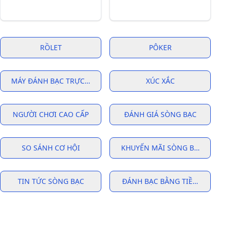
RỒLET
PÔKER
MÁY ĐÁNH BẠC TRỰC TUYẾN
XÚC XẮC
M
NGƯỜI CHƠI CAO CẤP
ĐÁNH GIÁ SÒNG BẠC
SO SÁNH CƠ HỘI
KHUYẾN MÃI SÒNG BẠC
NH
TIN TỨC SÒNG BẠC
ĐÁNH BẠC BẰNG TIỀN THẬT