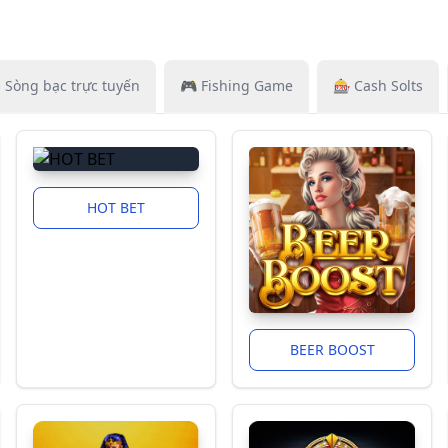

Sòng bạc trực tuyến
🎮
Fishing Game
🎰
Cash Solts
HOT BET
BEER BOOST