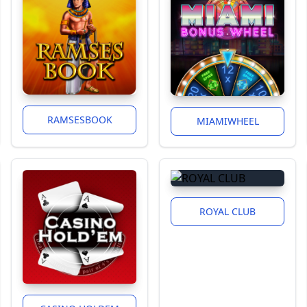
RAMSESBOOK
MIAMIWHEEL
ROYAL CLUB