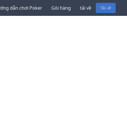
ớng dẫn chơi Poker
Gói hàng
tải về
Tải về