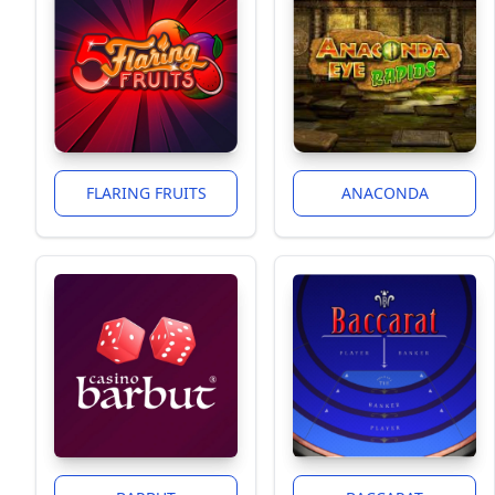
nạp
Tìm
Bắt
lần
hiểu
đầu
thêm
đầu
Giải
FLARING FRUITS
ANACONDA
thưởng
hàng
ngày
đảm
bảo
10,000
USD