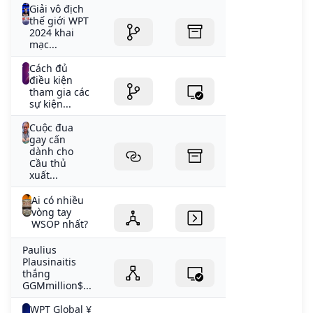
Giải vô địch
thế giới WPT
2024 khai
mạc...
Cách đủ
điều kiện
tham gia các
sự kiện...
Cuộc đua
gay cấn
dành cho
Cầu thủ
xuất...
Ai có nhiều
vòng tay
WSOP nhất?
Paulius
Plausinaitis
thắng
GGMmillion$...
WPT Global ¥