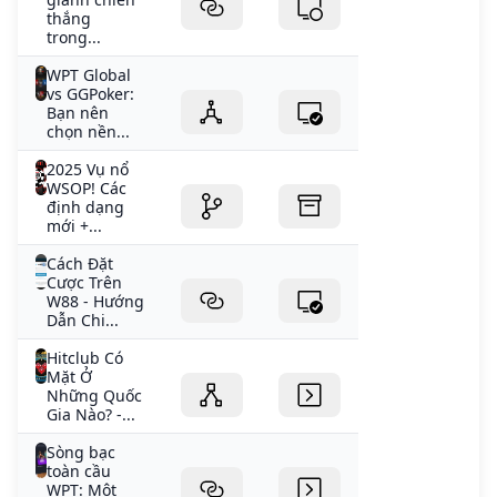
thắng
trong...
WPT Global
vs GGPoker:
Bạn nên
chọn nền...
2025 Vụ nổ
WSOP! Các
định dạng
mới +...
Cách Đặt
Cược Trên
W88 - Hướng
Dẫn Chi...
Hitclub Có
Mặt Ở
Những Quốc
Gia Nào? -...
Sòng bạc
toàn cầu
WPT: Một