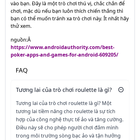
vào bạn. Đây là một trò chơi thú vị, chắc chắn để
chơi, mặc dù nếu bạn luôn thích chiến thắng thì
bạn có thể muốn tránh xa trò chơi này. Ít nhất hãy
thử xem.
nguồn:Â
https://www.androidauthority.com/best-
poker-apps-and-games-for-android-609205/
FAQ
Tương lai của trò chơi roulette là gì?
Tương lai của trò chơi roulette là gì? Một
tương lai tiềm năng cho roulette là sự tích
hợp của công nghệ thực tế ảo và tăng cường.
Điều này sẽ cho phép người chơi đắm mình
trong môi trường sòng bạc ảo và tận hưởng