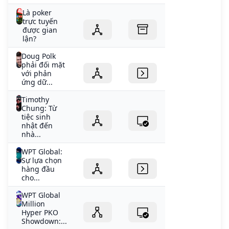
Là poker
trực tuyến
được gian
lận?
Doug Polk
phải đối mặt
với phản
ứng dữ...
Timothy
Chung: Từ
tiệc sinh
nhật đến
nhà...
WPT Global:
Sự lựa chọn
hàng đầu
cho...
WPT Global
Million
Hyper PKO
Showdown:...