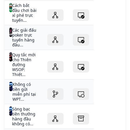
Cách bắt
đầu chơi bài
xì phé trực
tuyến...
Các giải đấu
poker trực
tuyến hàng
đầu...
Quy tắc mới
cho Thiên
đường
WSOP:
Thiết...
Không có
tiền gửi
miễn phí tại
WPT...
Sòng bạc
tiền thưởng
hàng đầu
không có...