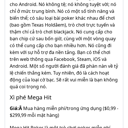
cho Android. Nó không tệ; nó không tuyệt vời; nó
chỉ ở mức trung bình. Nó có một số tính năng và
biến thể; có sáu loại bài poker khác nhau để chơi
(bao gồm Texas Holdâem), trò chơi trực tuyến và
thậm chí cả trò chơi blackjack. Nó cung cấp cho
bạn chip cứ sau bốn giờ, cùng với một vòng quay
có thể cung cấp cho bạn nhiều hơn. Nó cũng đi
kèm với sự hỗ trợ đa nền tảng. Bạn có thể chơi
trên web thông qua Facebook, Steam, iOS và
Android. Một số người đánh giá đã phàn nàn về tỷ
lệ chiến thắng kém. Tuy nhiên, đó là cách hoạt
động của loại cờ bạc. Sẽ rất vui miễn là bạn không
quá coi trọng nó.
Xì phé Mega Hit
Giá:Â
Mua hàng miễn phí/trong ứng dụng ($0,99 -
$299,99 mỗi mặt hàng)
Mega Hit Poker là một trò chơi poker miễn phí