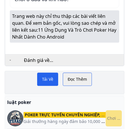
Trang web này chỉ thu thập các bài viết liên
quan. Để xem bản gốc, vui lòng sao chép và mở
liên kết sau:
11 Ứng Dụng Và Trò Chơi Poker Hay
Nhất Dành Cho Android
Đánh giá về
Everygame Poker:
Luật chơi Poker phiên bản
Hướng dẫn chơi
Poker trực tuyến của
Tải Về
Đọc Thêm
đầy đủ nhất - kèm theo 9 ví
bạn
dụ thực tế về các lỗi sai
luật poker
người chơi hay mắc phải.
POKER TRỰC TUYẾN CHUYÊN NGHIỆP, GIÀNH GIẢI THƯỞNG HẤP DẪN
Chơi ngay
Giải thưởng hàng ngày đảm bảo 10,000 USD