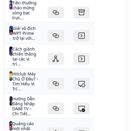
Tiền thưởng
chào mừng
sòng bạc
trực...
Giải vô địch
WPT Prime
trở lại với...
Cách giành
chiến thắng
tại các vị
trí...
Hitclub Máy
Chủ Ở Đâu? -
Tìm Hiểu Vị
Trí...
Hướng Dẫn
Đăng Nhập
DA88 TV –
Chi Tiết...
Quảng cáo
mới nhất