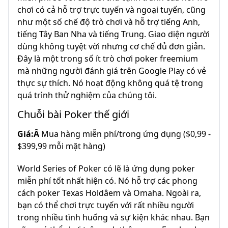
chơi có cả hỗ trợ trực tuyến và ngoại tuyến, cũng
như một số chế độ trò chơi và hỗ trợ tiếng Anh,
tiếng Tây Ban Nha và tiếng Trung. Giao diện người
dùng không tuyệt vời nhưng cơ chế đủ đơn giản.
Đây là một trong số ít trò chơi poker freemium
mà những người đánh giá trên Google Play có vẻ
thực sự thích. Nó hoạt động không quá tệ trong
quá trình thử nghiệm của chúng tôi.
Chuỗi bài Poker thế giới
Giá:Â
Mua hàng miễn phí/trong ứng dụng ($0,99 -
$399,99 mỗi mặt hàng)
World Series of Poker có lẽ là ứng dụng poker
miễn phí tốt nhất hiện có. Nó hỗ trợ các phong
cách poker Texas Holdâem và Omaha. Ngoài ra,
bạn có thể chơi trực tuyến với rất nhiều người
trong nhiều tình huống và sự kiện khác nhau. Bạn