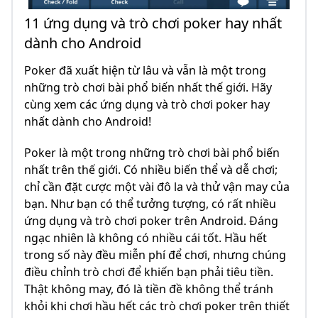
11 ứng dụng và trò chơi poker hay nhất
dành cho Android
Poker đã xuất hiện từ lâu và vẫn là một trong
những trò chơi bài phổ biến nhất thế giới. Hãy
cùng xem các ứng dụng và trò chơi poker hay
nhất dành cho Android!
Poker là một trong những trò chơi bài phổ biến
nhất trên thế giới. Có nhiều biến thể và dễ chơi;
chỉ cần đặt cược một vài đô la và thử vận ​​​​may của
bạn. Như bạn có thể tưởng tượng, có rất nhiều
ứng dụng và trò chơi poker trên Android. Đáng
ngạc nhiên là không có nhiều cái tốt. Hầu hết
trong số này đều miễn phí để chơi, nhưng chúng
điều chỉnh trò chơi để khiến bạn phải tiêu tiền.
Thật không may, đó là tiền đề không thể tránh
khỏi khi chơi hầu hết các trò chơi poker trên thiết