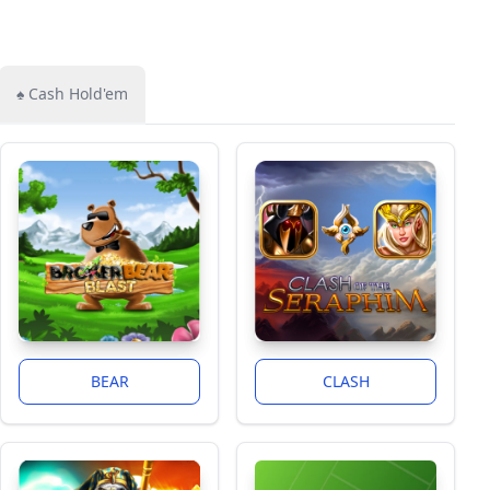
♠️
Cash Hold'em
BEAR
CLASH