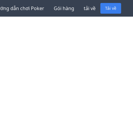
ớng dẫn chơi Poker
Gói hàng
tải về
Tải về