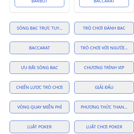
BARBUT
BACCARAT
SÒNG BẠC TRỰC TUYẾN
TRÒ CHƠI ĐÁNH BẠC
BACCARAT
TRÒ CHƠI VỚI NGƯỜI CHIA
ƯU ĐÃI SÒNG BẠC
CHƯƠNG TRÌNH VIP
CHIẾN LƯỢC TRÒ CHƠI
GIẢI ĐẤU
VÒNG QUAY MIỄN PHÍ
PHƯƠNG THỨC THANH T
LUẬT POKER
LUẬT CHƠI POKER