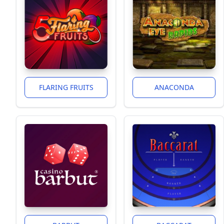
FLARING FRUITS
ANACONDA