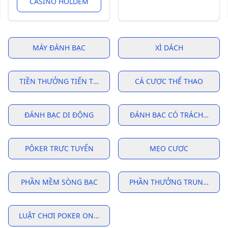
CASINO HOLDEM
MÁY ĐÁNH BẠC
XÌ DÁCH
 BÀI TRỰC TIẾP
TIỀN THƯỞNG TIẾN TRIỂN
CÁ CƯỢC THỂ THAO
ĐÁNH BẠC DI ĐỘNG
ĐÁNH BẠC CÓ TRÁCH NHIỆ
PÔKER TRỰC TUYẾN
MẸO CƯỢC
OÁN
PHẦN MỀM SÒNG BẠC
PHẦN THƯỞNG TRUNG THÀ
LUẬT CHƠI POKER ONLINE DA88