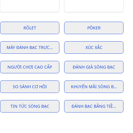
RỒLET
PÔKER
MÁY ĐÁNH BẠC TRỰC TUYẾN
XÚC XẮC
M
NGƯỜI CHƠI CAO CẤP
ĐÁNH GIÁ SÒNG BẠC
SO SÁNH CƠ HỘI
KHUYẾN MÃI SÒNG BẠC
NH
TIN TỨC SÒNG BẠC
ĐÁNH BẠC BẰNG TIỀN THẬT