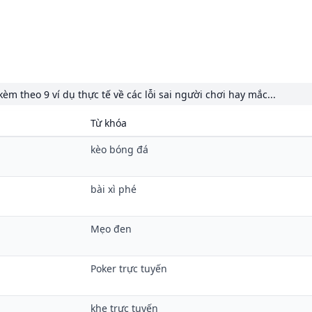
èm theo 9 ví dụ thực tế về các lỗi sai người chơi hay mắc...
Từ khóa
kèo bóng đá
bài xì phé
Mẹo đen
Poker trực tuyến
khe trực tuyến