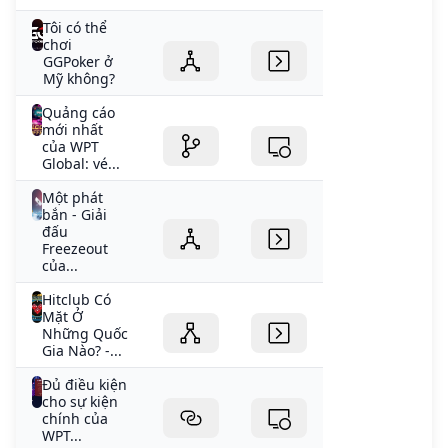
Tôi có thể
chơi
GGPoker ở
Mỹ không?
Quảng cáo
mới nhất
của WPT
Global: vé...
Một phát
bắn - Giải
đấu
Freezeout
của...
Hitclub Có
Mặt Ở
Những Quốc
Gia Nào? -...
Đủ điều kiện
cho sự kiện
chính của
WPT...