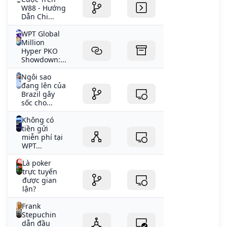
W88 - Hướng
Dẫn Chi...
WPT Global
Million
Hyper PKO
Showdown:...
Ngôi sao
đang lên của
Brazil gây
sốc cho...
Không có
tiền gửi
miễn phí tại
WPT...
Là poker
trực tuyến
được gian
lận?
Frank
Stepuchin
dẫn đầu