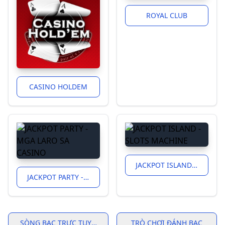
ROYAL CLUB
CASINO HOLDEM
JACKPOT ISLAND - SLOTS MACHINE
JACKPOT PARTY - MGA LARO SA CASINO
SÒNG BẠC TRỰC TUYẾN
TRÒ CHƠI ĐÁNH BẠC