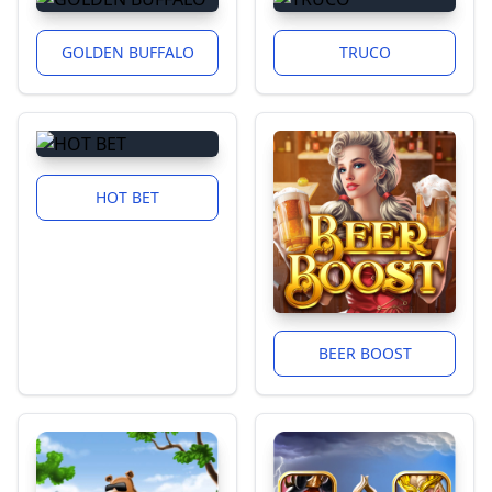
GOLDEN BUFFALO
TRUCO
HOT BET
BEER BOOST