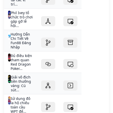
trí...
Phil Ivey tổ
chức trò chơi
gặp gỡ lễ
hội...
Hướng Dẫn
Chi Tiết Về
Fun88 Đăng
Nhập
Đủ điều kiện
tham quan
Red Dragon
Poker...
Giải vô địch
tiền thưởng
vàng: Cú
sút...
Sử dụng đô
la hộ chiếu
toàn cầu
WPT để...