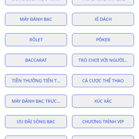
MÁY ĐÁNH BẠC
XÌ DÁCH
RỒLET
PÔKER
BACCARAT
TRÒ CHƠI VỚI NGƯỜI CHIA B
TIỀN THƯỞNG TIẾN TRIỂN
CÁ CƯỢC THỂ THAO
MÁY ĐÁNH BẠC TRỰC TUYẾN
XÚC XẮC
ƯU ĐÃI SÒNG BẠC
CHƯƠNG TRÌNH VIP