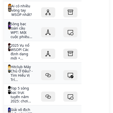
Ai có nhiều
vòng tay
WSOP nhất?
Sòng bạc
toàn cầu
WPT: Một
cuộc phiêu...
2025 Vụ nổ
WSOP! Các
định dạng
mới +...
Hitclub Máy
Chủ Ở Đâu? -
Tìm Hiểu Vị
Trí...
Top 5 sòng
bạc trực
tuyến năm
2025: chơi...
Giải vô địch