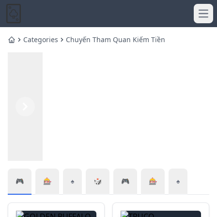
Ope
Categories
Chuyến Tham Quan Kiếm Tiền
Home
Previous
Next
🎮
🎰
♠️
🎲
🎮
🎰
♠️