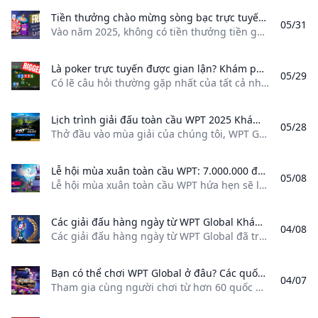
Tiền thưởng chào mừng sòng bạc trực tuyến không có tiền gửi 2025 Khám phá phần thưởng chào mừng sòng bạc trực tuyến hàng đầu mà không cần đặt cọc vào năm 2025. Khám phá các ưu đãi mới nhất của WPT Global và bắt đầu chơi ngay hôm nay.
05/31
Vào năm 2025, không có tiền thưởng tiền gửi vẫn là một trong những phương pháp tốt nhất mà sòng bạc trực tuyến sử dụng để thu hút người chơi mới. Đây là những ưu đãi không có rủi ro mà nhiều người chơi có thể tận dụng lợi thế hoàn hảo cho những người muốn học các sợi dây và không muốn tự mất tiền. Không có tiền thưởng chào mừng tiền gửi là gì?
Là poker trực tuyến được gian lận? Khám phá sự thật đằng sau câu hỏi: Poker trực tuyến có bị gian lận không? Tìm hiểu cách WPT toàn cầu đảm bảo sự công bằng an toàn và minh bạch vào năm 2025.
05/29
Có lẽ câu hỏi thường gặp nhất của tất cả những người chơi mới để chơi bài xì phé trực tuyến là:Â là poker trực tuyến được gian lận? ÂKhi có tiền thật bị đe dọa, việc tự hỏi liệu các trò chơi có công bằng không. Câu trả lời ngắn gọn?Các trang web poker trực tuyến hợp pháp không được gian lận. Nhưng bạn phải chọn đúng trang web.
Lịch trình giải đấu toàn cầu WPT 2025 Khám phá lịch trình giải đấu toàn cầu WPT mới nhất bao gồm WPT Slovakia WPT Prime Đài Loan và Lễ hội Mùa hè Montreal. Tìm hiểu làm thế nào để đủ điều kiện thông qua các vệ tinh trực tuyến.
05/28
Thở đầu vào mùa giải của chúng tôi, WPT Global đã công bố một lịch mạnh mẽ về các sự kiện trực tiếp và trực tuyến diễn ra từ cuối tháng 5 đến tháng 8 năm 2025. Cho dù bạn có phải là một chuyên gia toàn thời gian hay một chiến binh cuối tuần bình thường có rất nhiều cơ hội để chơi cho các chiến lợi phẩm lớn và thậm chí còn lớn hơn theo lịch trình này.
Lễ hội mùa xuân toàn cầu WPT: 7.000.000 đô la giải thưởng được đảm bảo Khám phá Lễ hội mùa xuân toàn cầu WPT với một giải thưởng được đảm bảo 7 triệu đô la 100% Rakeback và các giải đấu thú vị.
05/08
Lễ hội mùa xuân toàn cầu WPT hứa hẹn sẽ là một trong những sự kiện poker trực tuyến tuyệt vời nhất trong năm và cung cấp cho bạn cơ hội chiến đấu với cảm giác khi bạn chiến đấu để giành được một phần của một giải thưởng được đảm bảo đáng kinh ngạc trị giá 7 triệu đô la! Lễ hội diễn ra từ ngày 5 tháng 5 đến ngày 26 tháng 5, với các giải đấu cho người chơi thuộc mọi cấp độ kỹ năng.
Các giải đấu hàng ngày từ WPT Global Khám phá các giải đấu hàng ngày của WPT Global: Các sự kiện hàng ngày các giải thưởng được bảo đảm mua đa dạng và bảo mật mạnh mẽ trong môi trường du lịch poker thế giới đáng tin cậy.
04/08
Các giải đấu hàng ngày từ WPT Global đã trở thành một vật cố định cho người chơi đang tìm kiếm sự cạnh tranh chất lượng, ổn định trong lĩnh vực trực tuyến. Các trò chơi rủi ro cộng với tập trung vào các sự kiện gần hơn đáng kể đến hàng ngày, cho phép người chơi thường xuyên kiểm tra kỹ năng cửa hàng của họ để lấy tiền mặt và giải thưởng.
Bạn có thể chơi WPT Global ở đâu? Các quốc gia được hỗ trợ & nổi bật nền tảng Khám phá những quốc gia nào hỗ trợ WPT Global và tìm hiểu về các trò chơi poker và sòng bạc của mình. Khám phá lý do tại sao nó là một tên tuổi hàng đầu trong trò chơi trực tuyến với di sản 20 năm.
04/07
Tham gia cùng người chơi từ hơn 60 quốc gia trên thế giới, WPT Global đã xây dựng một trong những cái tên có uy tín nhất trong trò chơi trực tuyến. Điều này bao gồm: **Bắc Mỹ:**Canada, Hoa Kỳ **Châu Âu:**Vương quốc Anh, Đức, Pháp, Ý, Tây Ban Nha, Hà Lan, Bỉ, Thụy Sĩ, Áo, Ireland, Bồ Đào Nha, Thụy Điển, Na Uy, Đan Mạch, Phần Lan, Ba Lan, Cộng hòa Séc, Hungary, Romania, Bulgaria, Hy Lạp, Cyprus, Thổ Nhĩ Kỳ **Châu Á:**Nhật Bản, Hàn Quốc, Singapore, Hồng Kông, Đài Loan, Ấn Độ, Malaysia, Indonesia, Philippines, Thái Lan, Việt Nam **Châu Đại Dương:**Úc, New Zealand **Mỹ Latinh:**Brazil, Mexico, Argentina, Chile, Colombia, Costa Rica, Panama **Châu Phi & Trung Đông:**Nam Phi, Nigeria, Ai Cập, Các Tiểu vương quốc Ả Rập Thống nhất, Ả Rập Saudi, Israel WPT Global là tất cả về các tùy chọn chơi game ở cốt lõi của nó.