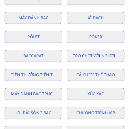
MÁY ĐÁNH BẠC
XÌ DÁCH
RỒLET
PÔKER
BACCARAT
TRÒ CHƠI VỚI NGƯỜI CHIA B
TIỀN THƯỞNG TIẾN TRIỂN
CÁ CƯỢC THỂ THAO
MÁY ĐÁNH BẠC TRỰC TUYẾN
XÚC XẮC
ƯU ĐÃI SÒNG BẠC
CHƯƠNG TRÌNH VIP