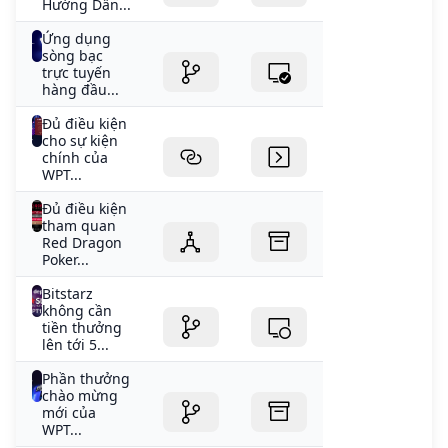
Hướng Dẫn...
Ứng dụng
sòng bạc
trực tuyến
hàng đầu...
Đủ điều kiện
cho sự kiện
chính của
WPT...
Đủ điều kiện
tham quan
Red Dragon
Poker...
Bitstarz
không cần
tiền thưởng
lên tới 5...
Phần thưởng
chào mừng
mới của
WPT...