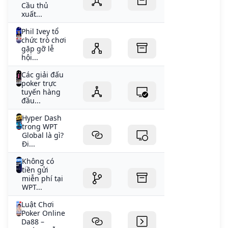
Cầu thủ
xuất...
Phil Ivey tổ
chức trò chơi
gặp gỡ lễ
hội...
Các giải đấu
poker trực
tuyến hàng
đầu...
Hyper Dash
trong WPT
Global là gì?
Đi...
Không có
tiền gửi
miễn phí tại
WPT...
Luật Chơi
Poker Online
Da88 –