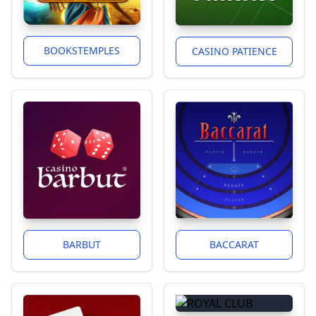
BOOKSTEMPLES
CASINO PATIENCE
BARBUT
BACCARAT