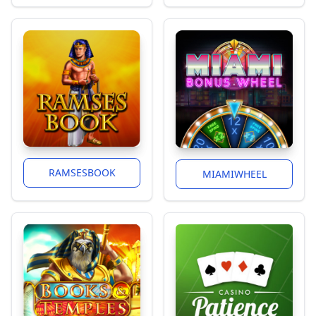
RAMSESBOOK
MIAMIWHEEL