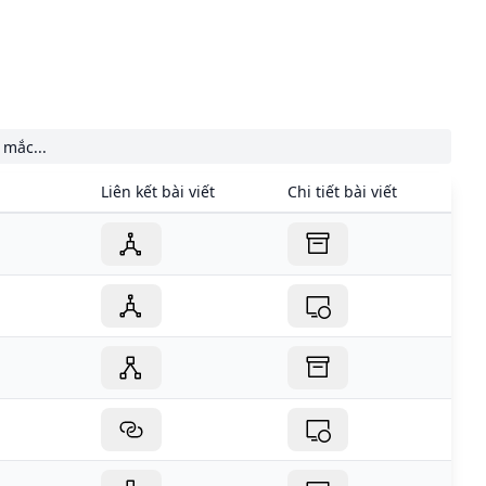
 mắc...
Liên kết bài viết
Chi tiết bài viết