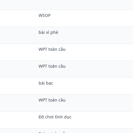
WSOP
bài xì phé
WPT toàn cầu
WPT toàn cầu
bài bạc
WPT toàn cầu
Đồ chơi tình dục