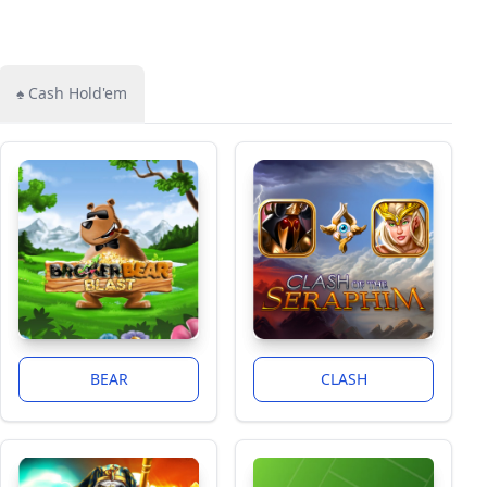
♠️
Cash Hold'em
BEAR
CLASH