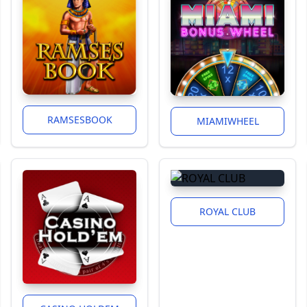
RAMSESBOOK
MIAMIWHEEL
ROYAL CLUB