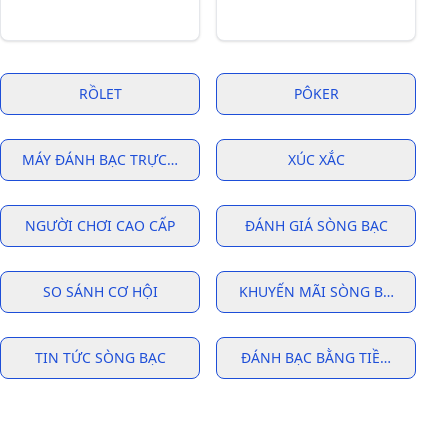
RỒLET
PÔKER
MÁY ĐÁNH BẠC TRỰC TUYẾN
XÚC XẮC
M
NGƯỜI CHƠI CAO CẤP
ĐÁNH GIÁ SÒNG BẠC
SO SÁNH CƠ HỘI
KHUYẾN MÃI SÒNG BẠC
NH
TIN TỨC SÒNG BẠC
ĐÁNH BẠC BẰNG TIỀN THẬT