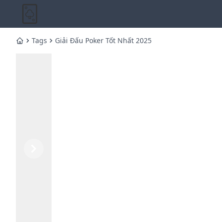
Tags
Giải Đấu Poker Tốt Nhất 2025
Home
Previous
Next