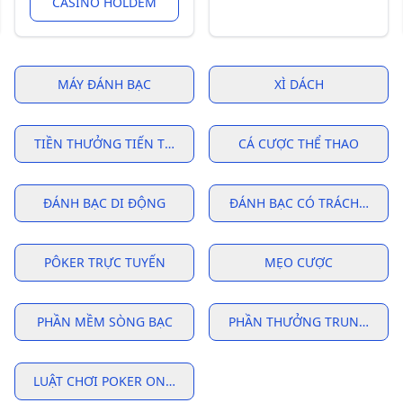
CASINO HOLDEM
MÁY ĐÁNH BẠC
XÌ DÁCH
 BÀI TRỰC TIẾP
TIỀN THƯỞNG TIẾN TRIỂN
CÁ CƯỢC THỂ THAO
ĐÁNH BẠC DI ĐỘNG
ĐÁNH BẠC CÓ TRÁCH NHIỆ
PÔKER TRỰC TUYẾN
MẸO CƯỢC
OÁN
PHẦN MỀM SÒNG BẠC
PHẦN THƯỞNG TRUNG THÀ
LUẬT CHƠI POKER ONLINE DA88