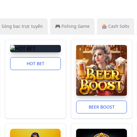

Sòng bạc trực tuyến
🎮
Fishing Game
🎰
Cash Solts
HOT BET
BEER BOOST