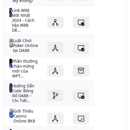
Mỹ không?
Link W88
Mới Nhất
2024 - Cách
Vào W88
Dễ...
Luật Chơi
Poker Online
tại DA88
Phần thưởng
chào mừng
mới của
WPT...
Hướng Dẫn
Cược Bóng
Rổ DA88 –
Chi Tiết...
Giới Thiệu
Casino
Online BK8