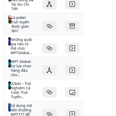
Tài Xỉu Chi
Tiết
Là poker
trực tuyến
được gian
lận?
Những quốc
gia nào có
thể chơi
WPTGlobal...
WPT Global:
Sự lựa chọn
hàng đầu
cho...
22bet – Trải
Nghiệm Cá
Cược Trực
Tuyến...
Sử dụng mã
tiền thưởng
WPT777 để