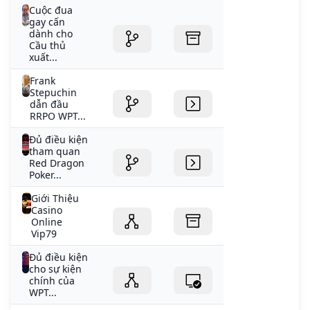
Cuộc đua
gay cấn
dành cho
Cầu thủ
xuất...
Frank
Stepuchin
dẫn đầu
RRPO WPT...
Đủ điều kiện
tham quan
Red Dragon
Poker...
Giới Thiệu
Casino
Online
Vip79
Đủ điều kiện
cho sự kiện
chính của
WPT...