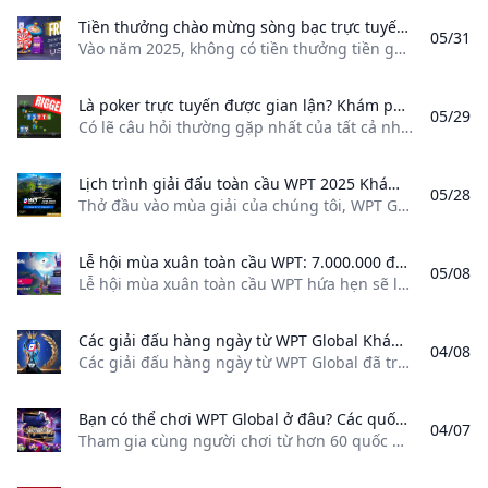
Tiền thưởng chào mừng sòng bạc trực tuyến không có tiền gửi 2025 Khám phá phần thưởng chào mừng sòng bạc trực tuyến hàng đầu mà không cần đặt cọc vào năm 2025. Khám phá các ưu đãi mới nhất của WPT Global và bắt đầu chơi ngay hôm nay.
05/31
Vào năm 2025, không có tiền thưởng tiền gửi vẫn là một trong những phương pháp tốt nhất mà sòng bạc trực tuyến sử dụng để thu hút người chơi mới. Đây là những ưu đãi không có rủi ro mà nhiều người chơi có thể tận dụng lợi thế hoàn hảo cho những người muốn học các sợi dây và không muốn tự mất tiền. Không có tiền thưởng chào mừng tiền gửi là gì?
Là poker trực tuyến được gian lận? Khám phá sự thật đằng sau câu hỏi: Poker trực tuyến có bị gian lận không? Tìm hiểu cách WPT toàn cầu đảm bảo sự công bằng an toàn và minh bạch vào năm 2025.
05/29
Có lẽ câu hỏi thường gặp nhất của tất cả những người chơi mới để chơi bài xì phé trực tuyến là:Â là poker trực tuyến được gian lận? ÂKhi có tiền thật bị đe dọa, việc tự hỏi liệu các trò chơi có công bằng không. Câu trả lời ngắn gọn?Các trang web poker trực tuyến hợp pháp không được gian lận. Nhưng bạn phải chọn đúng trang web.
Lịch trình giải đấu toàn cầu WPT 2025 Khám phá lịch trình giải đấu toàn cầu WPT mới nhất bao gồm WPT Slovakia WPT Prime Đài Loan và Lễ hội Mùa hè Montreal. Tìm hiểu làm thế nào để đủ điều kiện thông qua các vệ tinh trực tuyến.
05/28
Thở đầu vào mùa giải của chúng tôi, WPT Global đã công bố một lịch mạnh mẽ về các sự kiện trực tiếp và trực tuyến diễn ra từ cuối tháng 5 đến tháng 8 năm 2025. Cho dù bạn có phải là một chuyên gia toàn thời gian hay một chiến binh cuối tuần bình thường có rất nhiều cơ hội để chơi cho các chiến lợi phẩm lớn và thậm chí còn lớn hơn theo lịch trình này.
Lễ hội mùa xuân toàn cầu WPT: 7.000.000 đô la giải thưởng được đảm bảo Khám phá Lễ hội mùa xuân toàn cầu WPT với một giải thưởng được đảm bảo 7 triệu đô la 100% Rakeback và các giải đấu thú vị.
05/08
Lễ hội mùa xuân toàn cầu WPT hứa hẹn sẽ là một trong những sự kiện poker trực tuyến tuyệt vời nhất trong năm và cung cấp cho bạn cơ hội chiến đấu với cảm giác khi bạn chiến đấu để giành được một phần của một giải thưởng được đảm bảo đáng kinh ngạc trị giá 7 triệu đô la! Lễ hội diễn ra từ ngày 5 tháng 5 đến ngày 26 tháng 5, với các giải đấu cho người chơi thuộc mọi cấp độ kỹ năng.
Các giải đấu hàng ngày từ WPT Global Khám phá các giải đấu hàng ngày của WPT Global: Các sự kiện hàng ngày các giải thưởng được bảo đảm mua đa dạng và bảo mật mạnh mẽ trong môi trường du lịch poker thế giới đáng tin cậy.
04/08
Các giải đấu hàng ngày từ WPT Global đã trở thành một vật cố định cho người chơi đang tìm kiếm sự cạnh tranh chất lượng, ổn định trong lĩnh vực trực tuyến. Các trò chơi rủi ro cộng với tập trung vào các sự kiện gần hơn đáng kể đến hàng ngày, cho phép người chơi thường xuyên kiểm tra kỹ năng cửa hàng của họ để lấy tiền mặt và giải thưởng.
Bạn có thể chơi WPT Global ở đâu? Các quốc gia được hỗ trợ & nổi bật nền tảng Khám phá những quốc gia nào hỗ trợ WPT Global và tìm hiểu về các trò chơi poker và sòng bạc của mình. Khám phá lý do tại sao nó là một tên tuổi hàng đầu trong trò chơi trực tuyến với di sản 20 năm.
04/07
Tham gia cùng người chơi từ hơn 60 quốc gia trên thế giới, WPT Global đã xây dựng một trong những cái tên có uy tín nhất trong trò chơi trực tuyến. Điều này bao gồm: **Bắc Mỹ:**Canada, Hoa Kỳ **Châu Âu:**Vương quốc Anh, Đức, Pháp, Ý, Tây Ban Nha, Hà Lan, Bỉ, Thụy Sĩ, Áo, Ireland, Bồ Đào Nha, Thụy Điển, Na Uy, Đan Mạch, Phần Lan, Ba Lan, Cộng hòa Séc, Hungary, Romania, Bulgaria, Hy Lạp, Cyprus, Thổ Nhĩ Kỳ **Châu Á:**Nhật Bản, Hàn Quốc, Singapore, Hồng Kông, Đài Loan, Ấn Độ, Malaysia, Indonesia, Philippines, Thái Lan, Việt Nam **Châu Đại Dương:**Úc, New Zealand **Mỹ Latinh:**Brazil, Mexico, Argentina, Chile, Colombia, Costa Rica, Panama **Châu Phi & Trung Đông:**Nam Phi, Nigeria, Ai Cập, Các Tiểu vương quốc Ả Rập Thống nhất, Ả Rập Saudi, Israel WPT Global là tất cả về các tùy chọn chơi game ở cốt lõi của nó.