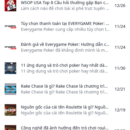
WSOP USA Top 8 Câu hỏi thường gặp Bạn có thể chơi bài xì phé trực tuyến tại Hoa Kỳ thông qua WSOP.com trang web này là hợp pháp ở Nevada New Jersey Michigan và Pennsylvania.
12/26
Làm cách nào để chơi bài xì phé trực tuyến trên WSOP? Bạn có thể chơi bài xì phé trực tuyến tại Hoa Kỳ thông qua trang web này là hợp pháp ở Nevada, New Jersey, Michigan và Pennsylvania. Có phải là hợp pháp ở Mỹ không? Có. Ở mỗi tiểu bang, nó có giấy phép thích hợp để vận hành poker trực tuyến tiền thật từ ban quản lý của tiểu bang và phải tuân theo các quy tắc và quy định nghiêm ngặt.
Tùy chọn thanh toán tại EVERYGAME Poker: Giao dịch nhanh chóng và dễ dàng Khám phá các tùy chọn thanh toán đa dạng có sẵn tại MỌI TRÒ CHƠI Poker để gửi và rút tiền liền mạch. MỌI TRÒ CHƠI Mã thưởng Poker WPT123
11/24
Everygame Poker cung cấp nhiều tùy chọn thanh toán toàn diện để tạo điều kiện cho người chơi gửi và rút tiền dễ dàng. Cho dù bạn thích phương thức ngân hàng truyền thống hay Ví điện tử và tiền điện tử hiện đại, Everygame đều có thể đáp ứng nhu cầu của bạn. Phương thức thanh toán có sẵn Tại EVERYGAME Poker, bạn có thể chọn từ một số phương thức thanh toán phổ biến để nạp tiền vào tài khoản của mình:
Đánh giá về Everygame Poker: Hướng dẫn chơi Poker trực tuyến của bạn Xem lại Everygame Poker các tính năng chương trình khuyến mãi và cách tối đa hóa số tiền thắng của bạn. Sử dụng mã thưởng WPT123
11/24
Everygame Poker đã khẳng định mình là một người chơi nổi bật trong thế giới poker trực tuyến kể từ khi thành lập vào năm 1996. Được biết đến với nền tảng thân thiện với người dùng và nhiều trò chơi khác nhau, Everygame mang đến cho người chơi trải nghiệm poker thú vị. Bài đánh giá này khám phá các tính năng, chương trình khuyến mãi và tùy chọn chơi trò chơi có sẵn tại Everygame Poker.
11 ứng dụng và trò chơi poker hay nhất dành cho Android Ứng dụng WPT Global Governor of Poker 3 và ứng dụng Poker khác đã xuất hiện từ lâu và vẫn là một trong những trò chơi bài phổ biến nhất thế giới. Hãy cùng xem các ứng dụng và trò chơi poker hay nhất dành cho Android!
11/30
11 ứng dụng và trò chơi poker hay nhất dành cho Android Poker đã xuất hiện từ lâu và vẫn là một trong những trò chơi bài phổ biến nhất thế giới. Hãy cùng xem các ứng dụng và trò chơi poker hay nhất dành cho Android! Poker là một trong những trò chơi bài phổ biến nhất trên thế giới. Có nhiều biến thể và dễ chơi; chỉ cần đặt cược một vài đô la và thử vận ​​​​may của bạn.
Rake Chase là gì? Rake Chase là chương trình khuyến mãi poker khuyến khích người chơi cào nhiều hơn và thưởng cho họ một cách hậu hĩnh vì điều đó.
12/21
Rake Chase là gì? Rake Chase là chương trình khuyến mãi poker nhằm khuyến khích người chơi cào nhiều hơn và thưởng cho họ một cách hậu hĩnh vì điều đó. Ngược lại với cuộc đua cào, bạn không cạnh tranh với những người chơi khác mà thay vào đó bạn theo đuổi các mục tiêu cá nhân của riêng mình. Để đạt được số điểm mục tiêu, bạn cần chơi một số ván bài poker hoặc giải đấu nhất định bằng tiền thật.
Nguồn gốc của cái tên Roulette là gì? Nguồn gốc của cái tên “roulette” là tiếng Pháp và nó có nghĩa là “bánh xe nhỏ”. Cái tên này bắt nguồn từ thực tế là trò chơi được chơi trên một bánh xe nhỏ quay xung quanh người chơi đặt cược vào vị trí quả bóng sẽ rơi xuống. Từ “roulette” lần đầu tiên được sử dụng trong bối cảnh hiện tại vào thế kỷ 18 mặc dù bản thân trò chơi này đã có từ rất lâu trước đó.
12/19
Nguồn gốc của cái tên Roulette là gì? Nguồn gốc của cái tên ârouletteâ là tiếng Pháp và nó có nghĩa là “bánh xe nhỏ”. Cái tên này bắt nguồn từ thực tế là trò chơi được chơi trên một bánh xe nhỏ quay xung quanh, người chơi đặt cược vào vị trí quả bóng sẽ rơi xuống. Từ ârouletteâ lần đầu tiên được sử dụng trong bối cảnh hiện tại của nó vào thế kỷ 18, mặc dù bản thân trò chơi này đã xuất hiện sớm hơn nhiều.
Công nghệ đã ảnh hưởng đến trò chơi roulette như thế nào? Một trong những tiến bộ công nghệ quan trọng nhất trong trò chơi roulette là sự ra đời của các bàn roulette điện tử. Các bàn này có màn hình kỹ thuật số mô phỏng chuyển động quay của bánh xe roulette và người chơi có thể đặt cược trên giao diện màn hình cảm ứng. Điều này cho phép chơi trò chơi nhanh hơn vì bánh xe có thể quay thường xuyên hơn so với bàn roulette truyền thống.