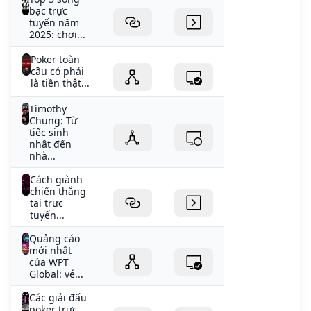
bạc trực
tuyến năm
2025: chơi...
Poker toàn
cầu có phải
là tiền thật...
Timothy
Chung: Từ
tiệc sinh
nhật đến
nhà...
Cách giành
chiến thắng
tại trực
tuyến...
Quảng cáo
mới nhất
của WPT
Global: vé...
Các giải đấu
poker trực