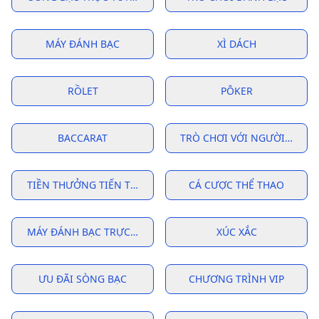
MÁY ĐÁNH BẠC
XÌ DÁCH
RỒLET
PÔKER
BACCARAT
TRÒ CHƠI VỚI NGƯỜI CHIA B
TIỀN THƯỞNG TIẾN TRIỂN
CÁ CƯỢC THỂ THAO
MÁY ĐÁNH BẠC TRỰC TUYẾN
XÚC XẮC
ƯU ĐÃI SÒNG BẠC
CHƯƠNG TRÌNH VIP