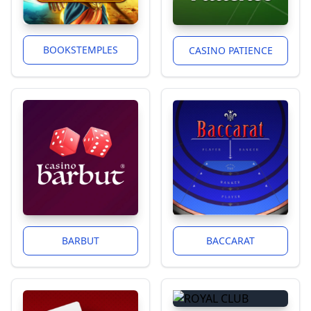
BOOKSTEMPLES
CASINO PATIENCE
BARBUT
BACCARAT