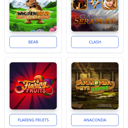
BEAR
CLASH
FLARING FRUITS
ANACONDA