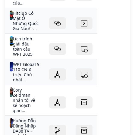
của...
Hitclub Có
Mặt Ở
Những Quốc
Gia Nào? -...
Lịch trình
giải đấu
toàn cầu
WPT 2025
WPT Global ¥
110 CN ¥
triệu Chủ
nhật...
Cory
Zeidman
nhận tội về
kế hoạch
gian...
Hướng Dẫn
Đăng Nhập
DA88 TV –