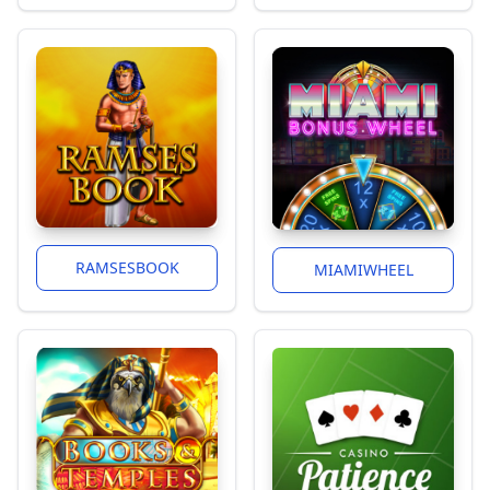
RAMSESBOOK
MIAMIWHEEL