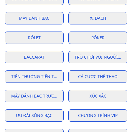
MÁY ĐÁNH BẠC
XÌ DÁCH
RỒLET
PÔKER
BACCARAT
TRÒ CHƠI VỚI NGƯỜI CHIA B
TIỀN THƯỞNG TIẾN TRIỂN
CÁ CƯỢC THỂ THAO
MÁY ĐÁNH BẠC TRỰC TUYẾN
XÚC XẮC
ƯU ĐÃI SÒNG BẠC
CHƯƠNG TRÌNH VIP