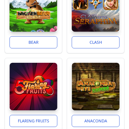
BEAR
CLASH
FLARING FRUITS
ANACONDA