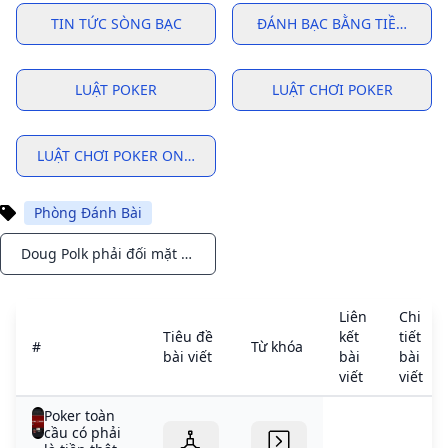
TIN TỨC SÒNG BẠC
ĐÁNH BẠC BẰNG TIỀN THẬT
LUẬT POKER
LUẬT CHƠI POKER
LUẬT CHƠI POKER ONLINE DA88
Phòng Đánh Bài
Doug Polk phải đối mặt với phản ứng dữ dội khi chơi trong các giải đấu của riêng mình tại The Lodge
Notifications
Liên
Chi
Tiêu đề
kết
tiết
#
Từ khóa
bài viết
bài
bài
viết
viết
Poker toàn
cầu có phải