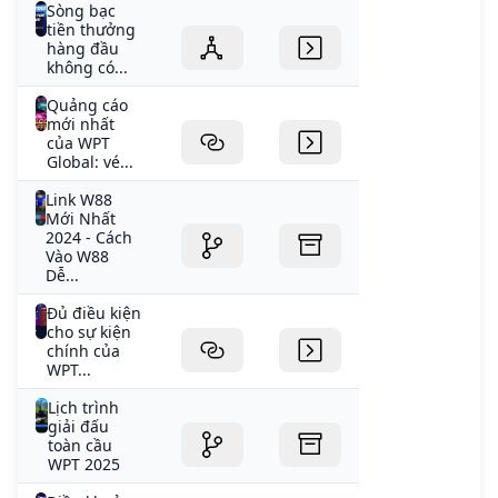
Sòng bạc
tiền thưởng
hàng đầu
không có...
Quảng cáo
mới nhất
của WPT
Global: vé...
Link W88
Mới Nhất
2024 - Cách
Vào W88
Dễ...
Đủ điều kiện
cho sự kiện
chính của
WPT...
Lịch trình
giải đấu
toàn cầu
WPT 2025