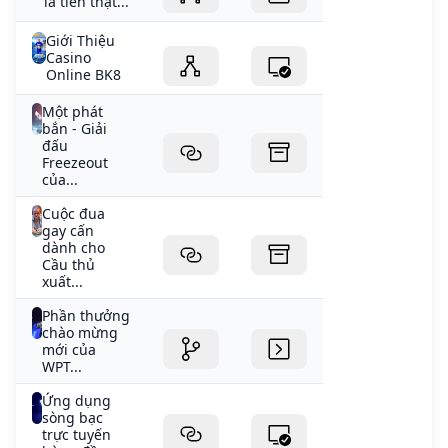
là tiền thật...
Giới Thiệu
Casino
Online BK8
Một phát
bắn - Giải
đấu
Freezeout
của...
Cuộc đua
gay cấn
dành cho
Cầu thủ
xuất...
Phần thưởng
chào mừng
mới của
WPT...
Ứng dụng
sòng bạc
trực tuyến