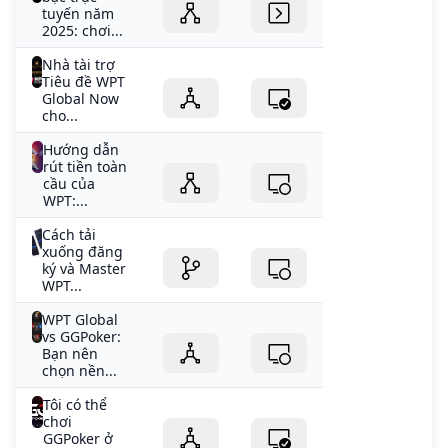
tuyến năm
2025: chơi...
Nhà tài trợ
Tiêu đề WPT
Global Now
cho...
Hướng dẫn
rút tiền toàn
cầu của
WPT:...
Cách tải
xuống đăng
ký và Master
WPT...
WPT Global
vs GGPoker:
Bạn nên
chọn nền...
Tôi có thể
chơi
GGPoker ở