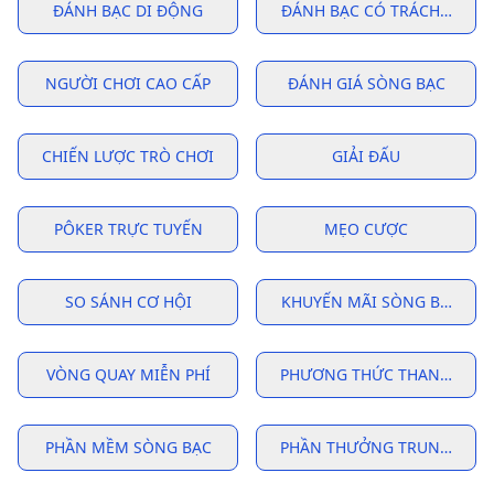
ĐÁNH BẠC DI ĐỘNG
ĐÁNH BẠC CÓ TRÁCH NHIỆ
NGƯỜI CHƠI CAO CẤP
ĐÁNH GIÁ SÒNG BẠC
CHIẾN LƯỢC TRÒ CHƠI
GIẢI ĐẤU
PÔKER TRỰC TUYẾN
MẸO CƯỢC
SO SÁNH CƠ HỘI
KHUYẾN MÃI SÒNG BẠC
VÒNG QUAY MIỄN PHÍ
PHƯƠNG THỨC THANH TOÁ
PHẦN MỀM SÒNG BẠC
PHẦN THƯỞNG TRUNG THÀ