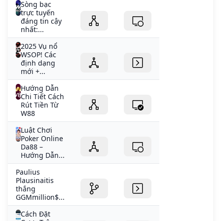
Sòng bạc
trực tuyến
đáng tin cậy
nhất:...
2025 Vụ nổ
WSOP! Các
định dạng
mới +...
Hướng Dẫn
Chi Tiết Cách
Rút Tiền Từ
W88
Luật Chơi
Poker Online
Da88 –
Hướng Dẫn...
Paulius
Plausinaitis
thắng
GGMmillion$...
Cách Đặt