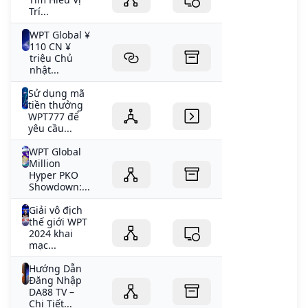
Trí...
WPT Global ¥
110 CN ¥
triệu Chủ
nhật...
Sử dụng mã
tiền thưởng
WPT777 để
yêu cầu...
WPT Global
Million
Hyper PKO
Showdown:...
Giải vô địch
thế giới WPT
2024 khai
mạc...
Hướng Dẫn
Đăng Nhập
DA88 TV –
Chi Tiết...