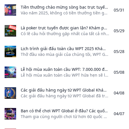
Tiền thưởng chào mừng sòng bạc trực tuyến không có tiền gửi 2025 Khám phá phần thưởng chào mừng sòng bạc trực tuyến hàng đầu mà không cần đặt cọc vào năm 2025. Khám phá các ưu đãi mới nhất của WPT Global và bắt đầu chơi ngay hôm nay.
05/31
Vào năm 2025, không có tiền thưởng tiền gửi vẫn là một trong những phương pháp tốt nhất mà sòng bạc trực tuyến sử dụng để thu hút người chơi mới. Đây là những ưu đãi không có rủi ro mà nhiều người chơi có thể tận dụng lợi thế hoàn hảo cho những người muốn học các sợi dây và không muốn tự mất tiền. Không có tiền thưởng chào mừng tiền gửi là gì?
Là poker trực tuyến được gian lận? Khám phá sự thật đằng sau câu hỏi: Poker trực tuyến có bị gian lận không? Tìm hiểu cách WPT toàn cầu đảm bảo sự công bằng an toàn và minh bạch vào năm 2025.
05/29
Có lẽ câu hỏi thường gặp nhất của tất cả những người chơi mới để chơi bài xì phé trực tuyến là:Â là poker trực tuyến được gian lận? ÂKhi có tiền thật bị đe dọa, việc tự hỏi liệu các trò chơi có công bằng không. Câu trả lời ngắn gọn?Các trang web poker trực tuyến hợp pháp không được gian lận. Nhưng bạn phải chọn đúng trang web.
Lịch trình giải đấu toàn cầu WPT 2025 Khám phá lịch trình giải đấu toàn cầu WPT mới nhất bao gồm WPT Slovakia WPT Prime Đài Loan và Lễ hội Mùa hè Montreal. Tìm hiểu làm thế nào để đủ điều kiện thông qua các vệ tinh trực tuyến.
05/28
Thở đầu vào mùa giải của chúng tôi, WPT Global đã công bố một lịch mạnh mẽ về các sự kiện trực tiếp và trực tuyến diễn ra từ cuối tháng 5 đến tháng 8 năm 2025. Cho dù bạn có phải là một chuyên gia toàn thời gian hay một chiến binh cuối tuần bình thường có rất nhiều cơ hội để chơi cho các chiến lợi phẩm lớn và thậm chí còn lớn hơn theo lịch trình này.
Lễ hội mùa xuân toàn cầu WPT: 7.000.000 đô la giải thưởng được đảm bảo Khám phá Lễ hội mùa xuân toàn cầu WPT với một giải thưởng được đảm bảo 7 triệu đô la 100% Rakeback và các giải đấu thú vị.
05/08
Lễ hội mùa xuân toàn cầu WPT hứa hẹn sẽ là một trong những sự kiện poker trực tuyến tuyệt vời nhất trong năm và cung cấp cho bạn cơ hội chiến đấu với cảm giác khi bạn chiến đấu để giành được một phần của một giải thưởng được đảm bảo đáng kinh ngạc trị giá 7 triệu đô la! Lễ hội diễn ra từ ngày 5 tháng 5 đến ngày 26 tháng 5, với các giải đấu cho người chơi thuộc mọi cấp độ kỹ năng.
Các giải đấu hàng ngày từ WPT Global Khám phá các giải đấu hàng ngày của WPT Global: Các sự kiện hàng ngày các giải thưởng được bảo đảm mua đa dạng và bảo mật mạnh mẽ trong môi trường du lịch poker thế giới đáng tin cậy.
04/08
Các giải đấu hàng ngày từ WPT Global đã trở thành một vật cố định cho người chơi đang tìm kiếm sự cạnh tranh chất lượng, ổn định trong lĩnh vực trực tuyến. Các trò chơi rủi ro cộng với tập trung vào các sự kiện gần hơn đáng kể đến hàng ngày, cho phép người chơi thường xuyên kiểm tra kỹ năng cửa hàng của họ để lấy tiền mặt và giải thưởng.
Bạn có thể chơi WPT Global ở đâu? Các quốc gia được hỗ trợ & nổi bật nền tảng Khám phá những quốc gia nào hỗ trợ WPT Global và tìm hiểu về các trò chơi poker và sòng bạc của mình. Khám phá lý do tại sao nó là một tên tuổi hàng đầu trong trò chơi trực tuyến với di sản 20 năm.
04/07
Tham gia cùng người chơi từ hơn 60 quốc gia trên thế giới, WPT Global đã xây dựng một trong những cái tên có uy tín nhất trong trò chơi trực tuyến. Điều này bao gồm: **Bắc Mỹ:**Canada, Hoa Kỳ **Châu Âu:**Vương quốc Anh, Đức, Pháp, Ý, Tây Ban Nha, Hà Lan, Bỉ, Thụy Sĩ, Áo, Ireland, Bồ Đào Nha, Thụy Điển, Na Uy, Đan Mạch, Phần Lan, Ba Lan, Cộng hòa Séc, Hungary, Romania, Bulgaria, Hy Lạp, Cyprus, Thổ Nhĩ Kỳ **Châu Á:**Nhật Bản, Hàn Quốc, Singapore, Hồng Kông, Đài Loan, Ấn Độ, Malaysia, Indonesia, Philippines, Thái Lan, Việt Nam **Châu Đại Dương:**Úc, New Zealand **Mỹ Latinh:**Brazil, Mexico, Argentina, Chile, Colombia, Costa Rica, Panama **Châu Phi & Trung Đông:**Nam Phi, Nigeria, Ai Cập, Các Tiểu vương quốc Ả Rập Thống nhất, Ả Rập Saudi, Israel WPT Global là tất cả về các tùy chọn chơi game ở cốt lõi của nó.