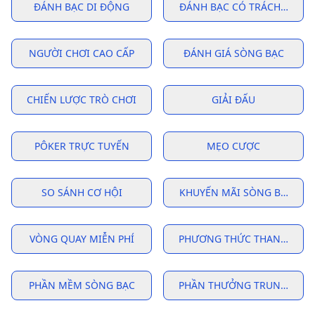
ĐÁNH BẠC DI ĐỘNG
ĐÁNH BẠC CÓ TRÁCH NHIỆ
NGƯỜI CHƠI CAO CẤP
ĐÁNH GIÁ SÒNG BẠC
CHIẾN LƯỢC TRÒ CHƠI
GIẢI ĐẤU
PÔKER TRỰC TUYẾN
MẸO CƯỢC
SO SÁNH CƠ HỘI
KHUYẾN MÃI SÒNG BẠC
VÒNG QUAY MIỄN PHÍ
PHƯƠNG THỨC THANH TOÁ
PHẦN MỀM SÒNG BẠC
PHẦN THƯỞNG TRUNG THÀ