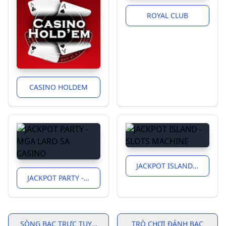
ROYAL CLUB
CASINO HOLDEM
JACKPOT ISLAND - SLOTS MACHINE
JACKPOT PARTY - MGA LARO SA CASINO
SÒNG BẠC TRỰC TUYẾN
TRÒ CHƠI ĐÁNH BẠC