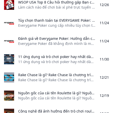
WSOP USA Top 8 Câu hỏi thường gặp Bạn có thể chơi bài xì phé trực tuyến tại Hoa Kỳ thông qua WSOP.com trang web này là hợp pháp ở Nevada New Jersey Michigan và Pennsylvania.
12/26
Làm cách nào để chơi bài xì phé trực tuyến trên WSOP? Bạn có thể chơi bài xì phé trực tuyến tại Hoa Kỳ thông qua trang web này là hợp pháp ở Nevada, New Jersey, Michigan và Pennsylvania. Có phải là hợp pháp ở Mỹ không? Có. Ở mỗi tiểu bang, nó có giấy phép thích hợp để vận hành poker trực tuyến tiền thật từ ban quản lý của tiểu bang và phải tuân theo các quy tắc và quy định nghiêm ngặt.
Tùy chọn thanh toán tại EVERYGAME Poker: Giao dịch nhanh chóng và dễ dàng Khám phá các tùy chọn thanh toán đa dạng có sẵn tại MỌI TRÒ CHƠI Poker để gửi và rút tiền liền mạch. MỌI TRÒ CHƠI Mã thưởng Poker WPT123
11/24
Everygame Poker cung cấp nhiều tùy chọn thanh toán toàn diện để tạo điều kiện cho người chơi gửi và rút tiền dễ dàng. Cho dù bạn thích phương thức ngân hàng truyền thống hay Ví điện tử và tiền điện tử hiện đại, Everygame đều có thể đáp ứng nhu cầu của bạn. Phương thức thanh toán có sẵn Tại EVERYGAME Poker, bạn có thể chọn từ một số phương thức thanh toán phổ biến để nạp tiền vào tài khoản của mình:
Đánh giá về Everygame Poker: Hướng dẫn chơi Poker trực tuyến của bạn Xem lại Everygame Poker các tính năng chương trình khuyến mãi và cách tối đa hóa số tiền thắng của bạn. Sử dụng mã thưởng WPT123
11/24
Everygame Poker đã khẳng định mình là một người chơi nổi bật trong thế giới poker trực tuyến kể từ khi thành lập vào năm 1996. Được biết đến với nền tảng thân thiện với người dùng và nhiều trò chơi khác nhau, Everygame mang đến cho người chơi trải nghiệm poker thú vị. Bài đánh giá này khám phá các tính năng, chương trình khuyến mãi và tùy chọn chơi trò chơi có sẵn tại Everygame Poker.
11 ứng dụng và trò chơi poker hay nhất dành cho Android Ứng dụng WPT Global Governor of Poker 3 và ứng dụng Poker khác đã xuất hiện từ lâu và vẫn là một trong những trò chơi bài phổ biến nhất thế giới. Hãy cùng xem các ứng dụng và trò chơi poker hay nhất dành cho Android!
11/30
11 ứng dụng và trò chơi poker hay nhất dành cho Android Poker đã xuất hiện từ lâu và vẫn là một trong những trò chơi bài phổ biến nhất thế giới. Hãy cùng xem các ứng dụng và trò chơi poker hay nhất dành cho Android! Poker là một trong những trò chơi bài phổ biến nhất trên thế giới. Có nhiều biến thể và dễ chơi; chỉ cần đặt cược một vài đô la và thử vận ​​​​may của bạn.
Rake Chase là gì? Rake Chase là chương trình khuyến mãi poker khuyến khích người chơi cào nhiều hơn và thưởng cho họ một cách hậu hĩnh vì điều đó.
12/21
Rake Chase là gì? Rake Chase là chương trình khuyến mãi poker nhằm khuyến khích người chơi cào nhiều hơn và thưởng cho họ một cách hậu hĩnh vì điều đó. Ngược lại với cuộc đua cào, bạn không cạnh tranh với những người chơi khác mà thay vào đó bạn theo đuổi các mục tiêu cá nhân của riêng mình. Để đạt được số điểm mục tiêu, bạn cần chơi một số ván bài poker hoặc giải đấu nhất định bằng tiền thật.
Nguồn gốc của cái tên Roulette là gì? Nguồn gốc của cái tên “roulette” là tiếng Pháp và nó có nghĩa là “bánh xe nhỏ”. Cái tên này bắt nguồn từ thực tế là trò chơi được chơi trên một bánh xe nhỏ quay xung quanh người chơi đặt cược vào vị trí quả bóng sẽ rơi xuống. Từ “roulette” lần đầu tiên được sử dụng trong bối cảnh hiện tại vào thế kỷ 18 mặc dù bản thân trò chơi này đã có từ rất lâu trước đó.
12/19
Nguồn gốc của cái tên Roulette là gì? Nguồn gốc của cái tên ârouletteâ là tiếng Pháp và nó có nghĩa là “bánh xe nhỏ”. Cái tên này bắt nguồn từ thực tế là trò chơi được chơi trên một bánh xe nhỏ quay xung quanh, người chơi đặt cược vào vị trí quả bóng sẽ rơi xuống. Từ ârouletteâ lần đầu tiên được sử dụng trong bối cảnh hiện tại của nó vào thế kỷ 18, mặc dù bản thân trò chơi này đã xuất hiện sớm hơn nhiều.
Công nghệ đã ảnh hưởng đến trò chơi roulette như thế nào? Một trong những tiến bộ công nghệ quan trọng nhất trong trò chơi roulette là sự ra đời của các bàn roulette điện tử. Các bàn này có màn hình kỹ thuật số mô phỏng chuyển động quay của bánh xe roulette và người chơi có thể đặt cược trên giao diện màn hình cảm ứng. Điều này cho phép chơi trò chơi nhanh hơn vì bánh xe có thể quay thường xuyên hơn so với bàn roulette truyền thống.