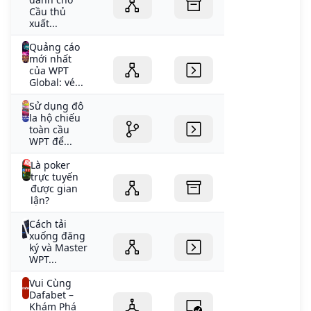
Cầu thủ
xuất...
Quảng cáo
mới nhất
của WPT
Global: vé...
Sử dụng đô
la hộ chiếu
toàn cầu
WPT để...
Là poker
trực tuyến
được gian
lận?
Cách tải
xuống đăng
ký và Master
WPT...
Vui Cùng
Dafabet –
Khám Phá