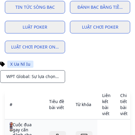
TIN TỨC SÒNG BẠC
ĐÁNH BẠC BẰNG TIỀN THẬT
LUẬT POKER
LUẬT CHƠI POKER
LUẬT CHƠI POKER ONLINE DA88
X Ua Nl Iu
WPT Global: Sự lựa chọn hàng đầu cho người chơi poker
Notifications
Liên
Chi
Tiêu đề
kết
tiết
#
Từ khóa
bài viết
bài
bài
viết
viết
Cuộc đua
gay cấn
dành cho