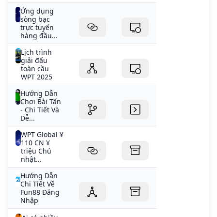
Ứng dụng
sòng bạc
trực tuyến
hàng đầu...
Lịch trình
giải đấu
toàn cầu
WPT 2025
Hướng Dẫn
Chơi Bài Tấn
- Chi Tiết Và
Dễ...
WPT Global ¥
110 CN ¥
triệu Chủ
nhật...
Hướng Dẫn
Chi Tiết Về
Fun88 Đăng
Nhập